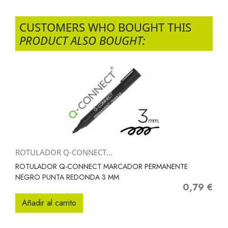
CUSTOMERS WHO BOUGHT THIS
PRODUCT ALSO BOUGHT:
ROTULADOR Q-CONNECT...
ROTULADOR Q-CONNECT MARCADOR PERMANENTE
NEGRO PUNTA REDONDA 3 MM
0,79 €
Precio
Añadir al carrito