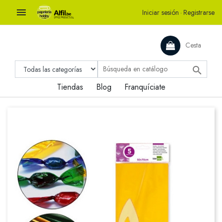

Iniciar sesión
·
Registrarse
Cesta

Tiendas
Blog
Franquíciate