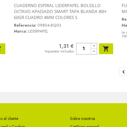
CUADERNO ESPIRAL LIDERPAPEL BOLSILLO
FU
Vista rápida
OCTAVO APAISADO SMART TAPA BLANDA 80H
MC

60GR CUADRO 4MM COLORES S
Re
Referencia:
09804-BQ03
Ma
Marca:
LIDERPAPEL
La 
100
1,31 €
Precio


Impuestos incluidos

o al cliente
Sobre nosotros
Legal y Cookies
Catálogo general