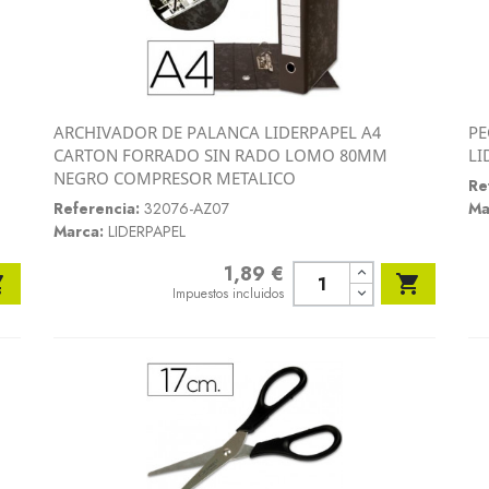
ARCHIVADOR DE PALANCA LIDERPAPEL A4
PE
Vista rápida
CARTON FORRADO SIN RADO LOMO 80MM
LI

NEGRO COMPRESOR METALICO
Re
Referencia:
32076-AZ07
Ma
Marca:
LIDERPAPEL
1,89 €
Precio


Impuestos incluidos