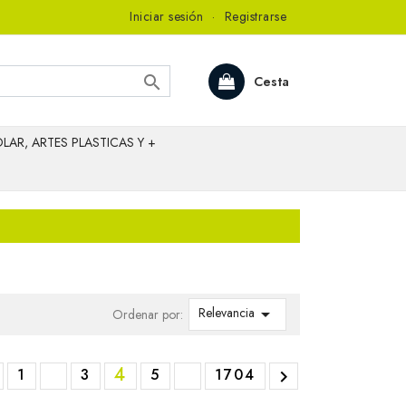
Iniciar sesión
·
Registrarse

Cesta
LAR, ARTES PLASTICAS Y +
Relevancia

Ordenar por:
4
1
3
5
1704
