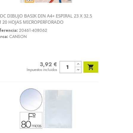
OC DIBUJO BASIK DIN A4+ ESPIRAL 23 X 32.5
Vista rápida
 20 HOJAS MICROPERFORADO

ferencia:
20461-408062
rca:
CANSON
3,92 €
Precio

Impuestos incluidos