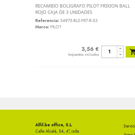
RECAMBIO BOLIGRAFO PILOT FRIXION BALL
Vista rápida
ROJO CAJA DE 3 UNIDADES

Referencia:
54975-BLS-FR7-R-S3
Marca:
PILOT
3,56 €
Precio
Impuestos incluidos
Alfil.be office, S.L
Servici
Calle Alcalá, 54, 4°, izda.
Aviso 