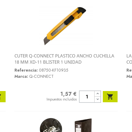
CUTER Q-CONNECT PLASTICO ANCHO CUCHILLA
LA
Vista rápida
18 MM XD-11 BLISTER 1 UNIDAD
CO

Referencia:
08750-KF10935
Re
Marca:
Q-CONNECT
Ma
1,57 €
Precio


Impuestos incluidos