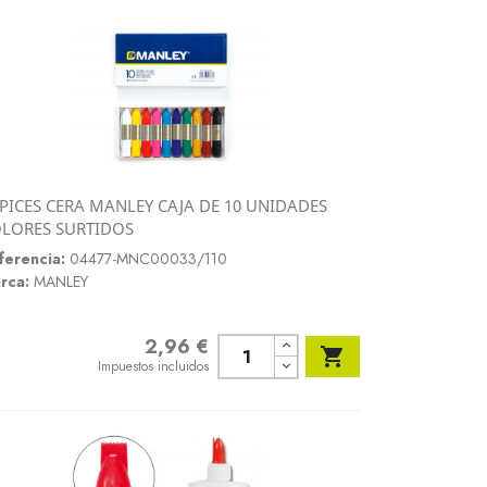
PICES CERA MANLEY CAJA DE 10 UNIDADES
Vista rápida
LORES SURTIDOS

ferencia:
04477-MNC00033/110
rca:
MANLEY
2,96 €
Precio

Impuestos incluidos