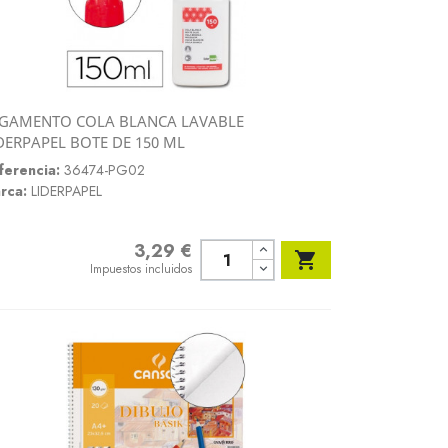
GAMENTO COLA BLANCA LAVABLE
Vista rápida
DERPAPEL BOTE DE 150 ML

ferencia:
36474-PG02
rca:
LIDERPAPEL
3,29 €
Precio

Impuestos incluidos