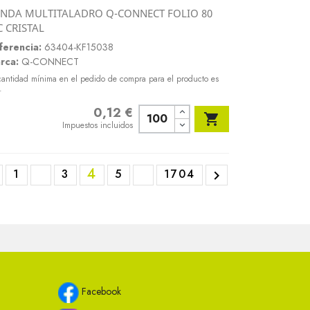
NDA MULTITALADRO Q-CONNECT FOLIO 80
Vista rápida
 CRISTAL

ferencia:
63404-KF15038
rca:
Q-CONNECT
cantidad mínima en el pedido de compra para el producto es
.
0,12 €
Precio

Impuestos incluidos
4
1
3
5
1704

Facebook