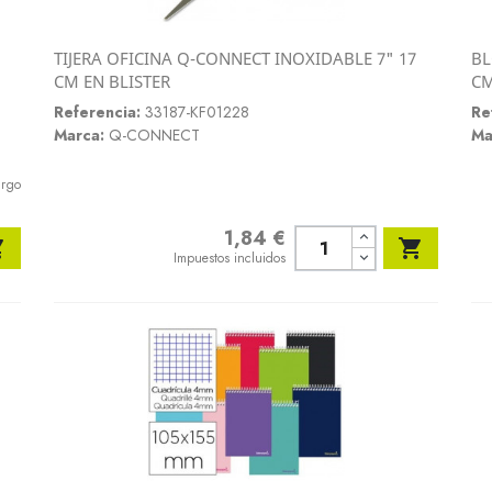
TIJERA OFICINA Q-CONNECT INOXIDABLE 7" 17
BL
Vista rápida
CM EN BLISTER
CM

Referencia:
33187-KF01228
Re
Marca:
Q-CONNECT
Ma
argo
1,84 €
Precio


Impuestos incluidos