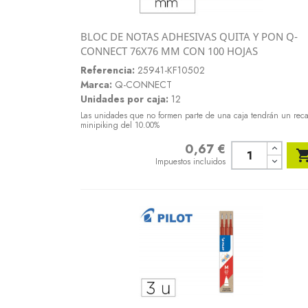
BLOC DE NOTAS ADHESIVAS QUITA Y PON Q-
Vista rápida
CONNECT 76X76 MM CON 100 HOJAS

Referencia:
25941-KF10502
Marca:
Q-CONNECT
Unidades por caja:
12
Las unidades que no formen parte de una caja tendrán un rec
minipiking del 10.00%
0,67 €
Precio
Impuestos incluidos