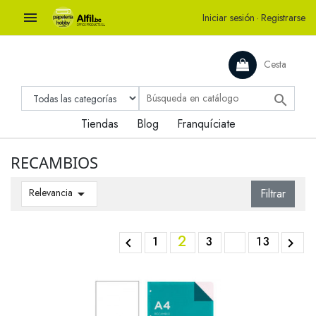

Iniciar sesión
·
Registrarse
Cesta

Tiendas
Blog
Franquíciate
RECAMBIOS
Relevancia

Filtrar
2
1
3
13

