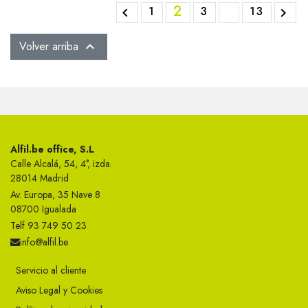
2
1
3
13


Volver arriba

Alfil.be office, S.L
Calle Alcalá, 54, 4°, izda.
28014 Madrid
Av. Europa, 35 Nave 8
08700 Igualada
Telf 93 749 50 23
info@alfil.be
Servicio al cliente
Aviso Legal y Cookies