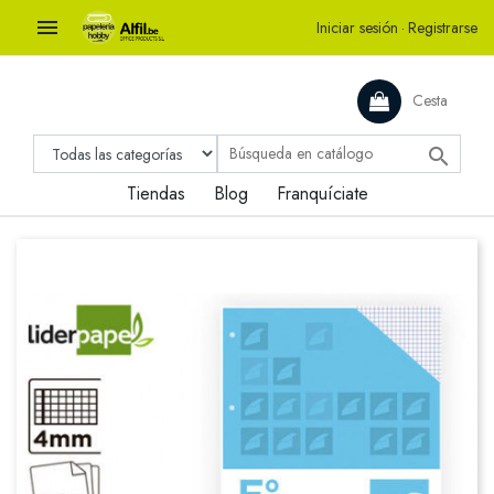

Iniciar sesión
·
Registrarse
Cesta

Tiendas
Blog
Franquíciate