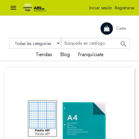

Iniciar sesión
·
Registrarse
Cesta

Tiendas
Blog
Franquíciate