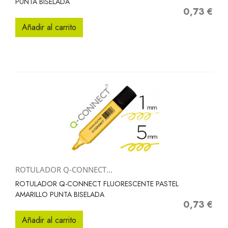
PUNTA BISELADA
0,73 €
Precio
Añadir al carrito
ROTULADOR Q-CONNECT...
ROTULADOR Q-CONNECT FLUORESCENTE PASTEL
AMARILLO PUNTA BISELADA
0,73 €
Precio
Añadir al carrito