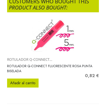
CUSTOMERS WHO BOUGHT THIS
PRODUCT ALSO BOUGHT:
ROTULADOR Q-CONNECT...
ROTULADOR Q-CONNECT FLUORESCENTE ROSA PUNTA
BISELADA
0,82 €
Precio
Añadir al carrito