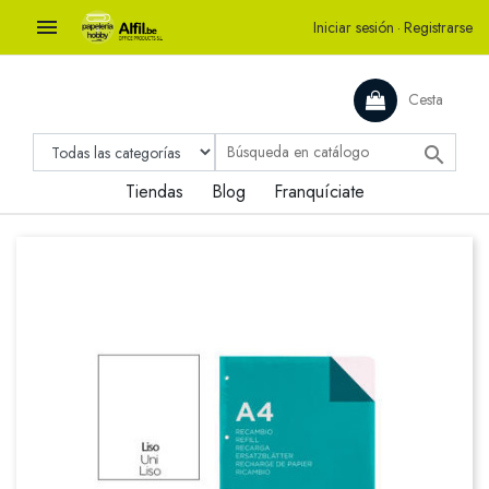

Iniciar sesión
·
Registrarse
Cesta

Tiendas
Blog
Franquíciate