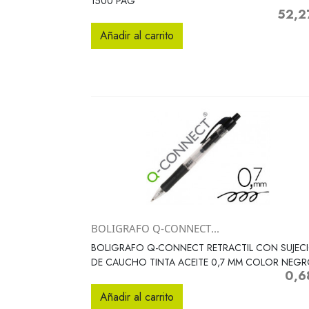
1500 PAG
52,2
Precio
Añadir al carrito
BOLIGRAFO Q-CONNECT...
Vista rápida

BOLIGRAFO Q-CONNECT RETRACTIL CON SUJEC
DE CAUCHO TINTA ACEITE 0,7 MM COLOR NEG
0,6
Preci
Añadir al carrito