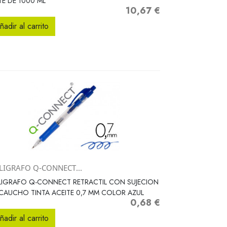
E DE 1000 ML
10,67 €
Precio
ñadir al carrito
LIGRAFO Q-CONNECT...
Vista rápida

LIGRAFO Q-CONNECT RETRACTIL CON SUJECION
CAUCHO TINTA ACEITE 0,7 MM COLOR AZUL
0,68 €
Precio
ñadir al carrito