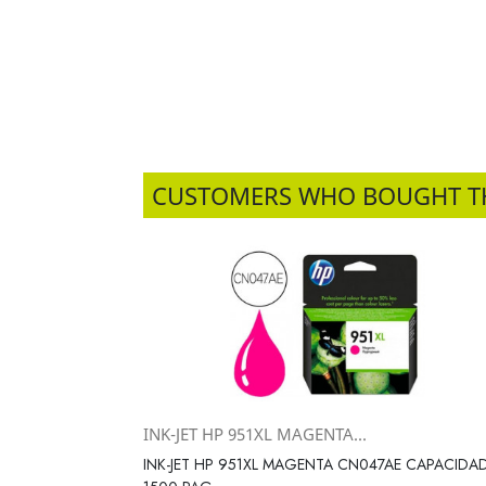
CUSTOMERS WHO BOUGHT T
INK-JET HP 951XL MAGENTA...
Vista rápida

INK-JET HP 951XL MAGENTA CN047AE CAPACIDA