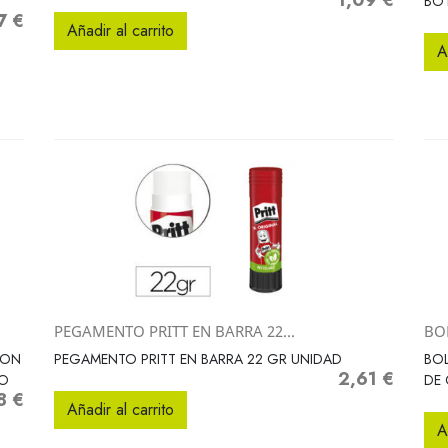
1,09 €
Precio
BOT
7 €
Añadir al carrito
A
PEGAMENTO PRITT EN BARRA 22...
BO
Vista rápida

ION
PEGAMENTO PRITT EN BARRA 22 GR UNIDAD
BO
2,61 €
Precio
RO
DE 
8 €
o
Añadir al carrito
A