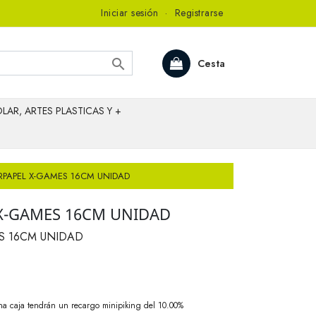
Iniciar sesión
·
Registrarse

Cesta
LAR, ARTES PLASTICAS Y +
DERPAPEL X-GAMES 16CM UNIDAD
 X-GAMES 16CM UNIDAD
ES 16CM UNIDAD
na caja tendrán un recargo minipiking del 10.00%