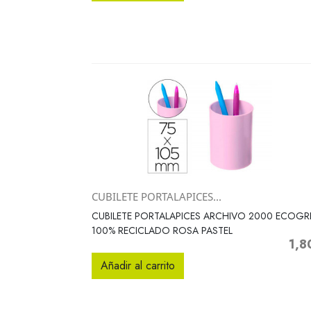
CUBILETE PORTALAPICES...
Vista rápida

CUBILETE PORTALAPICES ARCHIVO 2000 ECOGR
100% RECICLADO ROSA PASTEL
1,8
Preci
Añadir al carrito