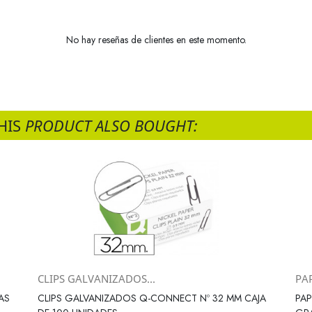
No hay reseñas de clientes en este momento.
HIS
PRODUCT ALSO BOUGHT:
CLIPS GALVANIZADOS...
PA
Vista rápida

AS
CLIPS GALVANIZADOS Q-CONNECT Nº 32 MM CAJA
PAP