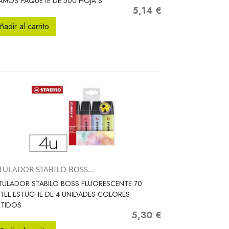
MOS PAQUETE DE 500 HOJA S
5,14 €
Precio
ñadir al carrito
TULADOR STABILO BOSS...
Vista rápida

ULADOR STABILO BOSS FLUORESCENTE 70
TEL ESTUCHE DE 4 UNIDADES COLORES
RTIDOS
5,30 €
Precio