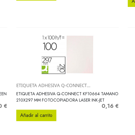
A
ETIQUETA ADHESIVA Q-CONNECT...
Vista rápida

EEN
ETIQUETA ADHESIVA Q-CONNECT KF10664 TAMANO
210X297 MM FOTOCOPIADORA LASER INK-JET
0 €
0,16 €
o
Precio
Añadir al carrito