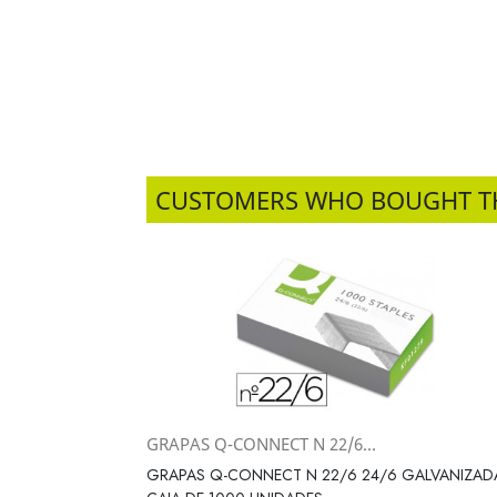
CUSTOMERS WHO BOUGHT T
GRAPAS Q-CONNECT N 22/6...
Vista rápida

GRAPAS Q-CONNECT N 22/6 24/6 GALVANIZAD