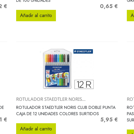
DE 100 UNIDADES
GRA
2 €
0,65 €
o
Precio
Añadir al carrito
A
ROTULADOR STAEDTLER NORIS...
RO
Vista rápida

DE
ROTULADOR STAEDTLER NORIS CLUB DOBLE PUNTA
ROT
CAJA DE 12 UNIDADES COLORES SURTIDOS
PAS
1 €
5,95 €
o
Precio
SU
Añadir al carrito