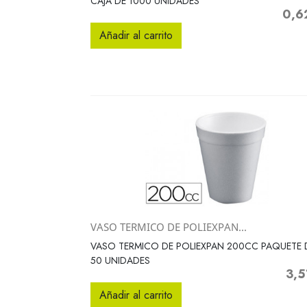
CAJA DE 1000 UNIDADES
0,6
Preci
Añadir al carrito
VASO TERMICO DE POLIEXPAN...
Vista rápida

VASO TERMICO DE POLIEXPAN 200CC PAQUETE 
50 UNIDADES
3,5
Preci
Añadir al carrito