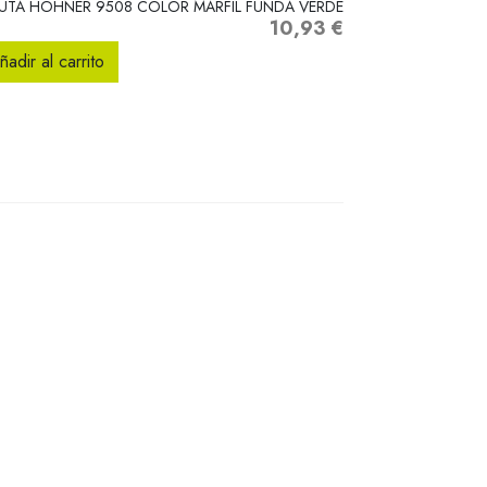
UTA HOHNER 9508 COLOR MARFIL FUNDA VERDE
10,93 €
Precio
ñadir al carrito