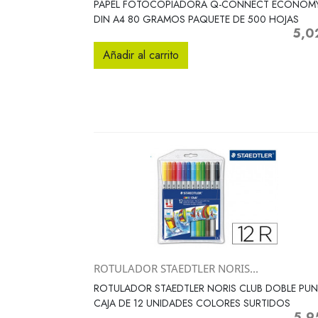
PAPEL FOTOCOPIADORA Q-CONNECT ECONOM
DIN A4 80 GRAMOS PAQUETE DE 500 HOJAS
5,0
Preci
Añadir al carrito
ROTULADOR STAEDTLER NORIS...
Vista rápida

ROTULADOR STAEDTLER NORIS CLUB DOBLE PU
CAJA DE 12 UNIDADES COLORES SURTIDOS
5,9
Preci