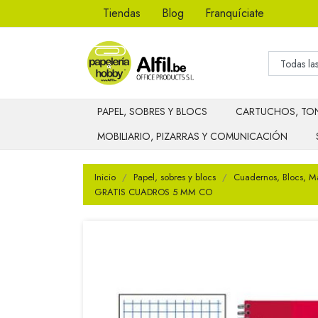
Tiendas
Blog
Franquíciate
PAPEL, SOBRES Y BLOCS
CARTUCHOS, TON
MOBILIARIO, PIZARRAS Y COMUNICACIÓN
Inicio
Papel, sobres y blocs
Cuadernos, Blocs, M
GRATIS CUADROS 5 MM CO