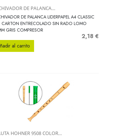
CHIVADOR DE PALANCA...
Vista rápida

HIVADOR DE PALANCA LIDERPAPEL A4 CLASSIC
D CARTON ENTRECOLADO SIN RADO LOMO
MM GRIS COMPRESOR
2,18 €
Precio
ñadir al carrito
AUTA HOHNER 9508 COLOR...
Vista rápida
