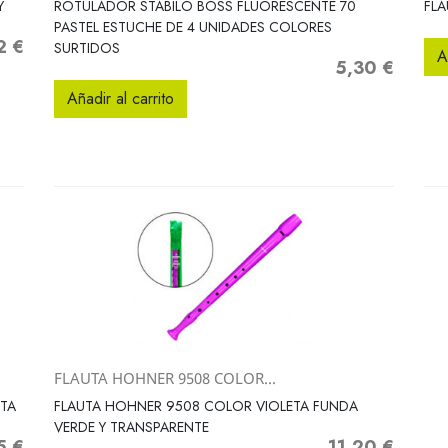
Y
ROTULADOR STABILO BOSS FLUORESCENTE 70
FLA
PASTEL ESTUCHE DE 4 UNIDADES COLORES
2 €
o
SURTIDOS
A
5,30 €
Precio
Añadir al carrito
FLAUTA HOHNER 9508 COLOR...
Vista rápida

NTA
FLAUTA HOHNER 9508 COLOR VIOLETA FUNDA
VERDE Y TRANSPARENTE
5 €
11,20 €
o
Precio