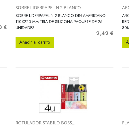
SOBRE LIDERPAPEL N 2 BLANCO...
AR
Vista rápida

SOBRE LIDERPAPEL N 2 BLANCO DIN AMERICANO
ARC
110X220 MM TIRA DE SILICONA PAQUETE DE 25
RE
0 €
UNIDADES
80
2,42 €
Precio
Añadir al carrito
A
ROTULADOR STABILO BOSS...
FL
Vista rápida
