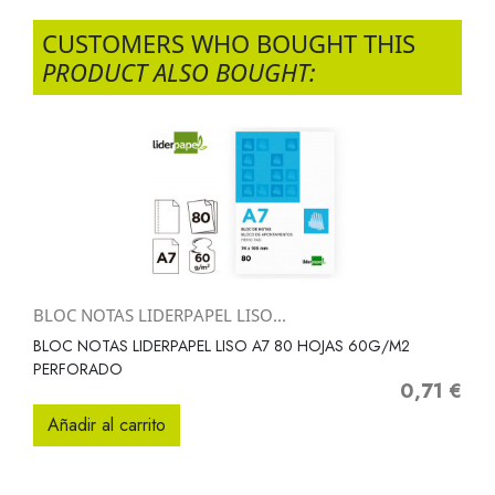
CUSTOMERS WHO BOUGHT THIS
PRODUCT ALSO BOUGHT:
BLOC NOTAS LIDERPAPEL LISO...
BLOC NOTAS LIDERPAPEL LISO A7 80 HOJAS 60G/M2
PERFORADO
0,71 €
Precio
Añadir al carrito