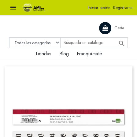

Iniciar sesión
·
Registrarse
Cesta

Tiendas
Blog
Franquíciate