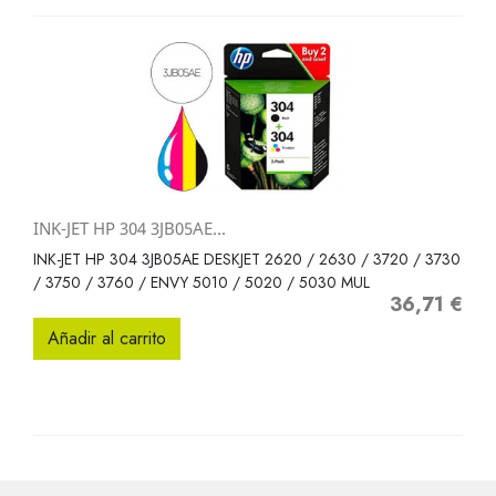
INK-JET HP 304 3JB05AE...
INK-JET HP 304 3JB05AE DESKJET 2620 / 2630 / 3720 / 3730
/ 3750 / 3760 / ENVY 5010 / 5020 / 5030 MUL
36,71 €
Precio
Añadir al carrito