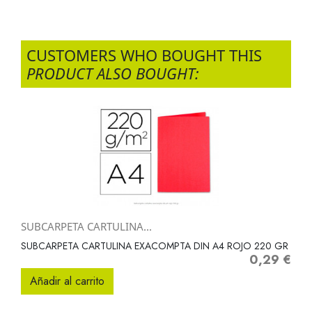
CUSTOMERS WHO BOUGHT THIS
PRODUCT ALSO BOUGHT:
SUBCARPETA CARTULINA...
SUBCARPETA CARTULINA EXACOMPTA DIN A4 ROJO 220 GR
0,29 €
Precio
Añadir al carrito