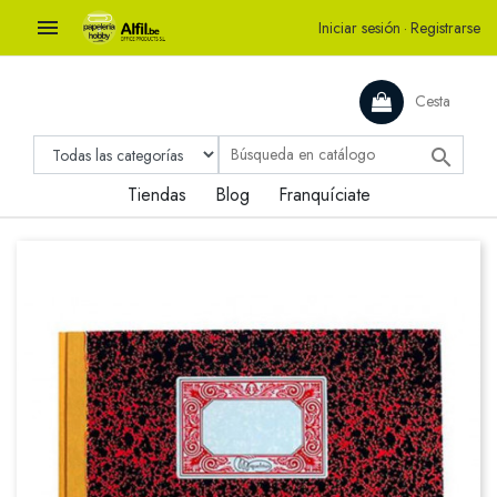

Iniciar sesión
·
Registrarse
Cesta

Tiendas
Blog
Franquíciate