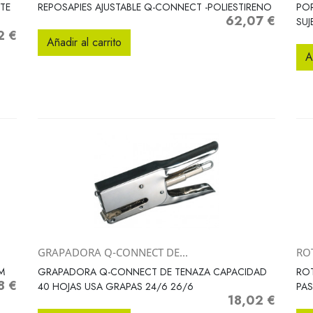
Vista rápida

TE
REPOSAPIES AJUSTABLE Q-CONNECT -POLIESTIRENO
POR
62,07 €
Precio
SU
2 €
o
Añadir al carrito
A
GRAPADORA Q-CONNECT DE...
RO
Vista rápida

M
GRAPADORA Q-CONNECT DE TENAZA CAPACIDAD
ROT
8 €
io
40 HOJAS USA GRAPAS 24/6 26/6
PAS
18,02 €
Precio