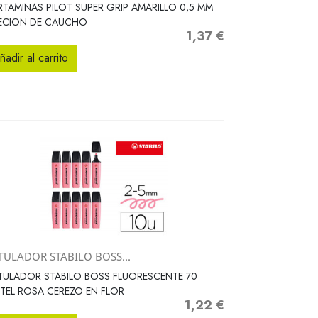
Vista rápida

TAMINAS PILOT SUPER GRIP AMARILLO 0,5 MM
JECION DE CAUCHO
1,37 €
Precio
ñadir al carrito
TULADOR STABILO BOSS...
Vista rápida

ULADOR STABILO BOSS FLUORESCENTE 70
TEL ROSA CEREZO EN FLOR
1,22 €
Precio