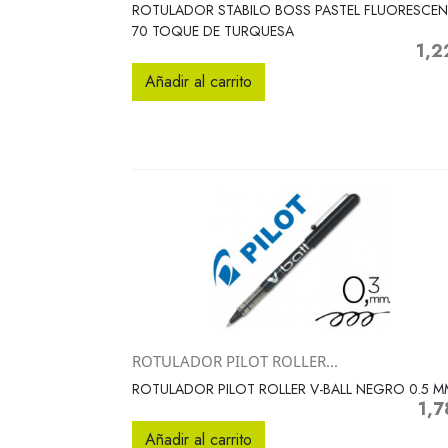
Vista rápida

ROTULADOR STABILO BOSS PASTEL FLUORESCEN
70 TOQUE DE TURQUESA
1,2
Preci
Añadir al carrito
ROTULADOR PILOT ROLLER...
Vista rápida

ROTULADOR PILOT ROLLER V-BALL NEGRO 0.5 M
1,7
Prec
Añadir al carrito