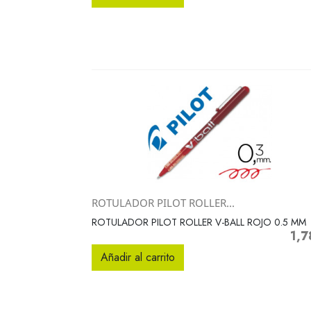
ROTULADOR PILOT ROLLER...
Vista rápida

ROTULADOR PILOT ROLLER V-BALL ROJO 0.5 MM
1,7
Prec
Añadir al carrito