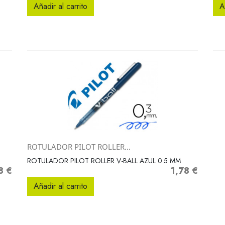
Añadir al carrito
A
ROTULADOR PILOT ROLLER...
Vista rápida

ROTULADOR PILOT ROLLER V-BALL AZUL 0.5 MM
8 €
1,78 €
io
Precio
Añadir al carrito