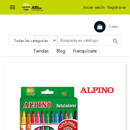

Iniciar sesión
·
Registrarse
Cesta

Tiendas
Blog
Franquíciate