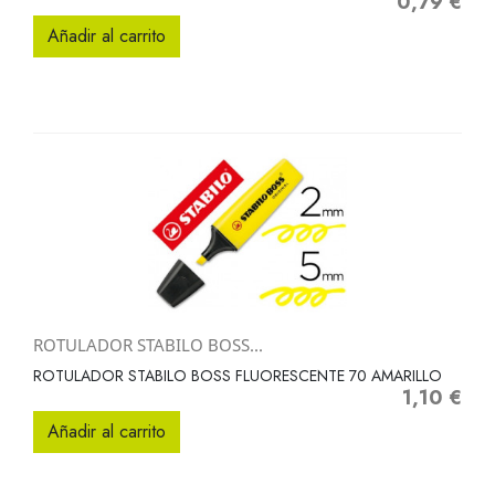
0,79 €
Precio
Añadir al carrito
ROTULADOR STABILO BOSS...
ROTULADOR STABILO BOSS FLUORESCENTE 70 AMARILLO
1,10 €
Precio
Añadir al carrito