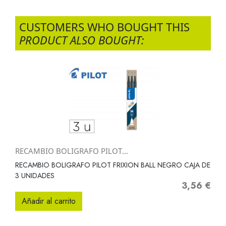
CUSTOMERS WHO BOUGHT THIS
PRODUCT ALSO BOUGHT:
RECAMBIO BOLIGRAFO PILOT...
RECAMBIO BOLIGRAFO PILOT FRIXION BALL NEGRO CAJA DE
3 UNIDADES
3,56 €
Precio
Añadir al carrito