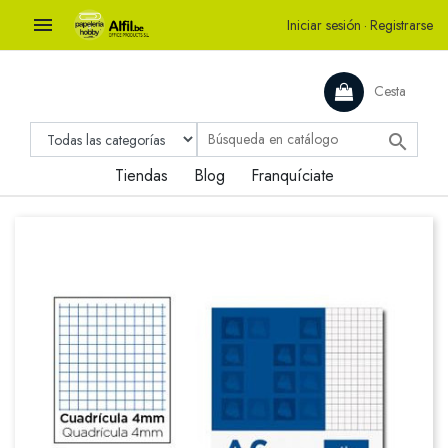

Iniciar sesión
·
Registrarse
Cesta

Tiendas
Blog
Franquíciate