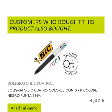
CUSTOMERS WHO BOUGHT THIS
PRODUCT ALSO BOUGHT:
BOLIGRAFO BIC CUATRO...
BOLIGRAFO BIC CUATRO COLORES CON GRIP COLORE
NEGRO PUNTA 1 MM
4,07 €
Precio
Añadir al carrito