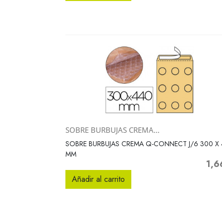
SOBRE BURBUJAS CREMA...
Vista rápida

SOBRE BURBUJAS CREMA Q-CONNECT J/6 300 X 
MM
1,6
Preci
Añadir al carrito