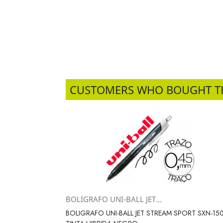
CUSTOMERS WHO BOUGHT T
BOLIGRAFO UNI-BALL JET...
Vista rápida

BOLIGRAFO UNI-BALL JET STREAM SPORT SXN-15