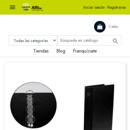

Iniciar sesión
·
Registrarse
Cesta

Tiendas
Blog
Franquíciate