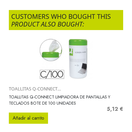
CUSTOMERS WHO BOUGHT THIS
PRODUCT ALSO BOUGHT:
TOALLITAS Q-CONNECT...
TOALLITAS Q-CONNECT LIMPIADORA DE PANTALLAS Y
TECLADOS BOTE DE 100 UNIDADES
5,12 €
Precio
Añadir al carrito