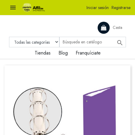

Iniciar sesión
·
Registrarse
Cesta

Tiendas
Blog
Franquíciate