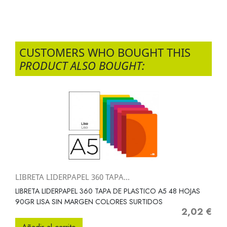
CUSTOMERS WHO BOUGHT THIS
PRODUCT ALSO BOUGHT:
LIBRETA LIDERPAPEL 360 TAPA...
LIBRETA LIDERPAPEL 360 TAPA DE PLASTICO A5 48 HOJAS
90GR LISA SIN MARGEN COLORES SURTIDOS
2,02 €
Precio