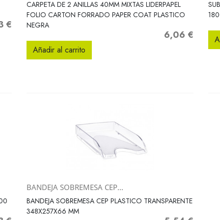
Vista rápida

CARPETA DE 2 ANILLAS 40MM MIXTAS LIDERPAPEL
SUB
FOLIO CARTON FORRADO PAPER COAT PLASTICO
18
3 €
o
NEGRA
6,06 €
Precio
A
Añadir al carrito
BANDEJA SOBREMESA CEP...
Vista rápida

100
BANDEJA SOBREMESA CEP PLASTICO TRANSPARENTE
348X257X66 MM