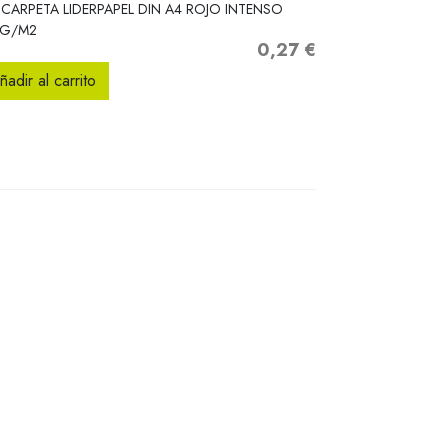
Vista rápida

CARPETA LIDERPAPEL DIN A4 ROJO INTENSO
0G/M2
0,27 €
Precio
ñadir al carrito