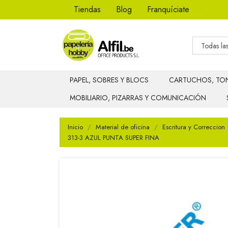
Tiendas
Blog
Franquíciate
PAPEL, SOBRES Y BLOCS
CARTUCHOS, TON
MOBILIARIO, PIZARRAS Y COMUNICACIÓN
Inicio
Material de oficina
Escritura y Correccion
313-3 AZUL PUNTA SUPER FINA