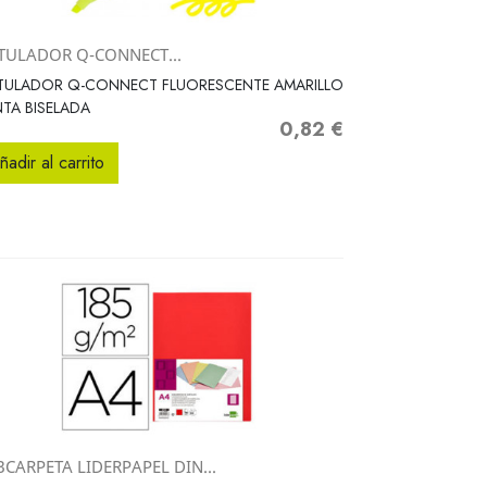
TULADOR Q-CONNECT...
Vista rápida

TULADOR Q-CONNECT FLUORESCENTE AMARILLO
TA BISELADA
0,82 €
Precio
ñadir al carrito
CARPETA LIDERPAPEL DIN...