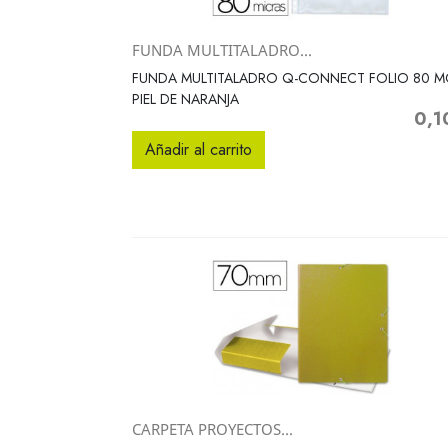
FUNDA MULTITALADRO...
Vista rápida

FUNDA MULTITALADRO Q-CONNECT FOLIO 80 M
PIEL DE NARANJA
0,1
Preci
Añadir al carrito
CARPETA PROYECTOS...