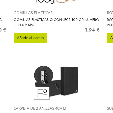
GOMILLAS ELASTICAS...
RO
Vista rápida

C
GOMILLAS ELASTICAS Q-CONNECT 100 GR NUMERO
RO
8 80 X 2 MM
PUN
0 €
1,94 €
o
Precio
Añadir al carrito
A
CARPETA DE 2 ANILLAS 40MM...
SUB