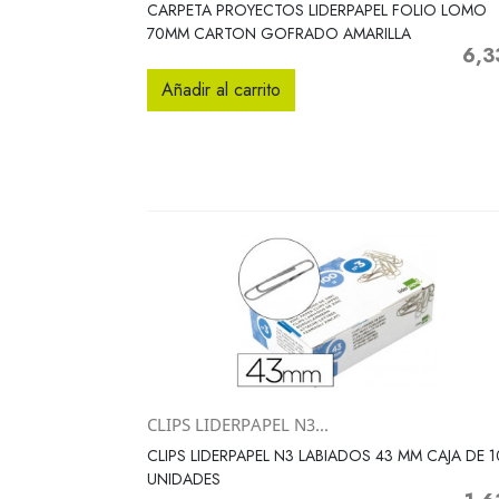
Vista rápida

CARPETA PROYECTOS LIDERPAPEL FOLIO LOMO
70MM CARTON GOFRADO AMARILLA
6,3
Preci
Añadir al carrito
CLIPS LIDERPAPEL N3...
Vista rápida

CLIPS LIDERPAPEL N3 LABIADOS 43 MM CAJA DE 
UNIDADES