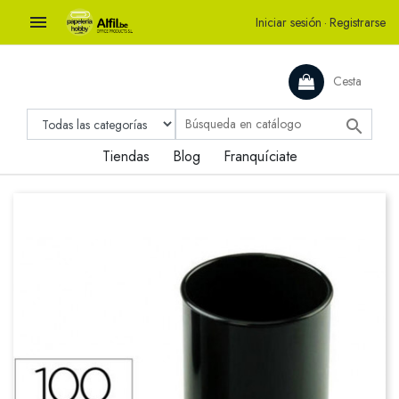

Iniciar sesión
·
Registrarse
Cesta

Tiendas
Blog
Franquíciate