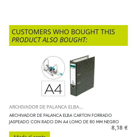
CUSTOMERS WHO BOUGHT THIS
PRODUCT ALSO BOUGHT:
ARCHIVADOR DE PALANCA ELBA...
ARCHIVADOR DE PALANCA ELBA CARTON FORRADO
JASPEADO CON RADO DIN A4 LOMO DE 80 MM NEGRO
8,18 €
Precio