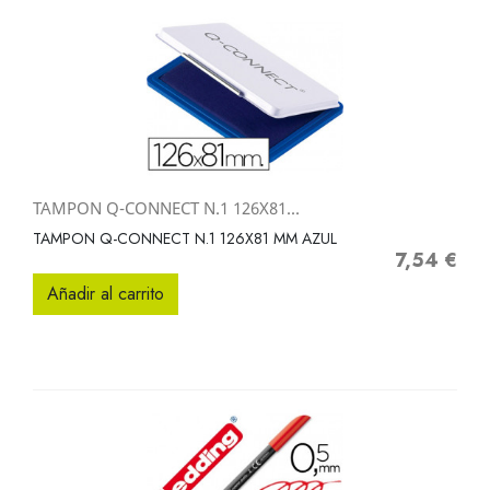
TAMPON Q-CONNECT N.1 126X81...
TAMPON Q-CONNECT N.1 126X81 MM AZUL
7,54 €
Precio
Añadir al carrito