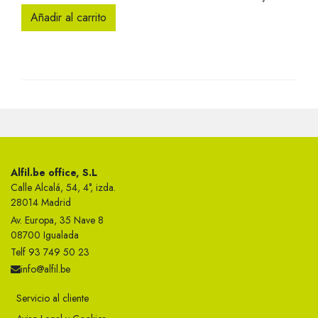
Añadir al carrito
Alfil.be office, S.L
Calle Alcalá, 54, 4°, izda.
28014 Madrid
Av. Europa, 35 Nave 8
08700 Igualada
Telf 93 749 50 23
info@alfil.be
Servicio al cliente