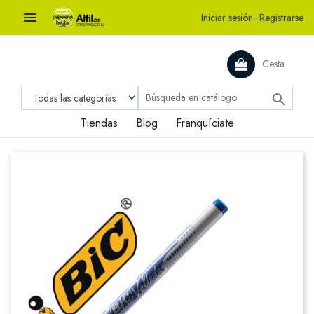

Iniciar sesión
·
Registrarse
Cesta

Tiendas
Blog
Franquíciate