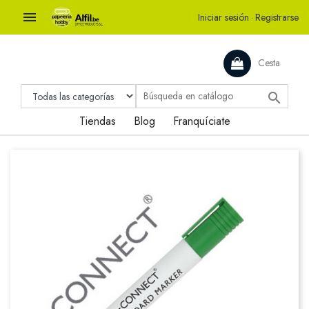

Iniciar sesión
·
Registrarse
Cesta

Tiendas
Blog
Franquíciate