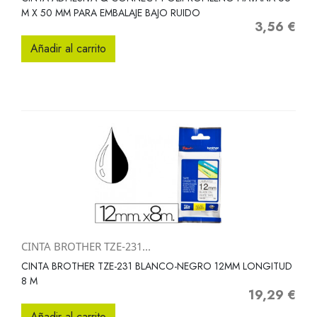
M X 50 MM PARA EMBALAJE BAJO RUIDO
3,56 €
Precio
Añadir al carrito
CINTA BROTHER TZE-231...
CINTA BROTHER TZE-231 BLANCO-NEGRO 12MM LONGITUD
8 M
19,29 €
Precio
Añadir al carrito