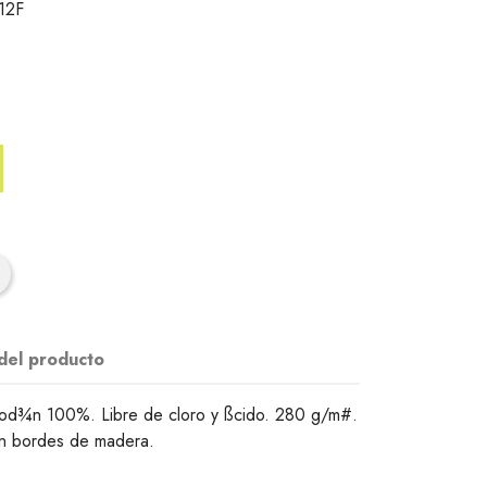
12F
 del producto
god¾n 100%. Libre de cloro y ßcido. 280 g/m#.
on bordes de madera.