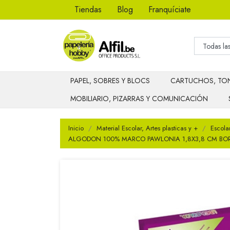
Tiendas
Blog
Franquíciate
PAPEL, SOBRES Y BLOCS
CARTUCHOS, TON
MOBILIARIO, PIZARRAS Y COMUNICACIÓN
Inicio
Material Escolar, Artes plasticas y +
Escola
ALGODON 100% MARCO PAWLONIA 1,8X3,8 CM BO