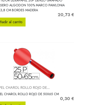
TIDOR LIDERPAPEL 20P LIENZO GRAPADO
ASERO ALGODON 100% MARCO PAWLONIA
X3,8 CM BORDES MADERA
20,73 €
Precio
ñadir al carrito
PEL CHAROL ROLLO ROJO DE...
Vista rápida

EL CHAROL ROLLO ROJO DE 50X65 CM
0,30 €
Precio