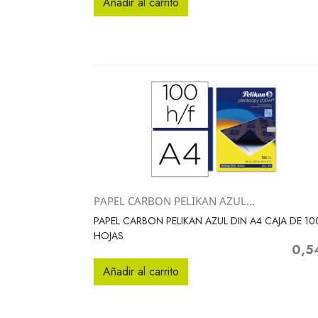
Añadir al carrito
PAPEL CARBON PELIKAN AZUL...
Vista rápida

PAPEL CARBON PELIKAN AZUL DIN A4 CAJA DE 10
HOJAS
0,5
Precio
Añadir al carrito