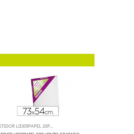
TIDOR LIDERPAPEL 20P...
Vista rápida
