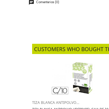
Comentarios (0)
CUSTOMERS WHO BOUGHT T
TIZA BLANCA ANTIPOLVO...
Vista rápida
