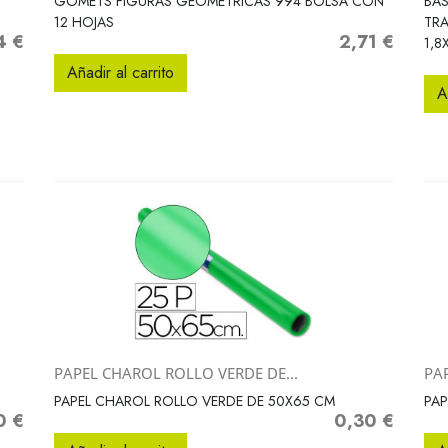
GOMETS FIGURAS GEOMETRICAS 994 BOLSA CON
BAS
12 HOJAS
TR
4 €
2,71 €
o
Precio
1,8
Añadir al carrito
A
PAPEL CHAROL ROLLO VERDE DE...
PA
Vista rápida

PAPEL CHAROL ROLLO VERDE DE 50X65 CM
PAP
0 €
0,30 €
o
Precio