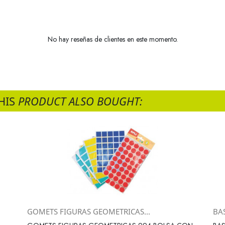
No hay reseñas de clientes en este momento.
HIS
PRODUCT ALSO BOUGHT:
GOMETS FIGURAS GEOMETRICAS...
BAS
Vista rápida
