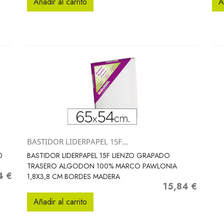
Añadir al carrito
A
BASTIDOR LIDERPAPEL 15F...
Vista rápida

0
BASTIDOR LIDERPAPEL 15F LIENZO GRAPADO
TRASERO ALGODON 100% MARCO PAWLONIA
4 €
1,8X3,8 CM BORDES MADERA
15,84 €
Precio
Añadir al carrito