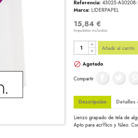
Referencia:
43025-A30208-
Marca:
LIDERPAPEL
15,84 €
Impuestos incluidos
Añadir al carrito

Agotado
Compartir
Descripción
Detalles
Lienzo grapado de tela de al
Apto para acrÝlico y ¾leo. C