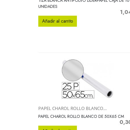
TIZA BLANCA ANTIPOLVO LIDERPAPEL CAJA DE 10
UNIDADES
1,0
Preci
Añadir al carrito
PAPEL CHAROL ROLLO BLANCO...
Vista rápida

PAPEL CHAROL ROLLO BLANCO DE 50X65 CM
0,3
Preci