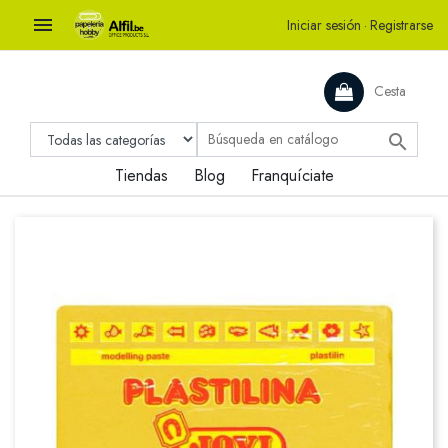

Iniciar sesión
·
Registrarse
Cesta

Tiendas
Blog
Franquíciate