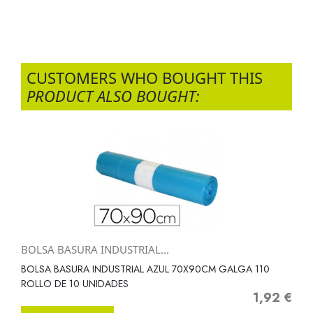
CUSTOMERS WHO BOUGHT THIS
PRODUCT ALSO BOUGHT:
BOLSA BASURA INDUSTRIAL...
BOLSA BASURA INDUSTRIAL AZUL 70X90CM GALGA 110
ROLLO DE 10 UNIDADES
1,92 €
Precio