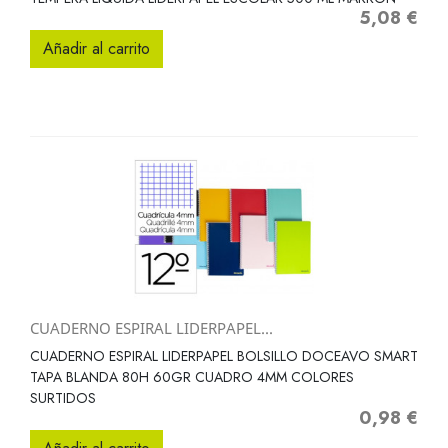
5,08 €
Precio
Añadir al carrito
CUADERNO ESPIRAL LIDERPAPEL...
CUADERNO ESPIRAL LIDERPAPEL BOLSILLO DOCEAVO SMART
TAPA BLANDA 80H 60GR CUADRO 4MM COLORES
SURTIDOS
0,98 €
Precio