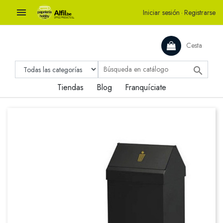

Iniciar sesión
·
Registrarse
Cesta

Tiendas
Blog
Franquíciate