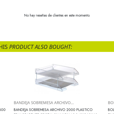
No hay reseñas de clientes en este momento.
HIS
PRODUCT ALSO BOUGHT:
BANDEJA SOBREMESA ARCHIVO...
BOL
Vista rápida

300
BANDEJA SOBREMESA ARCHIVO 2000 PLASTICO
BOL