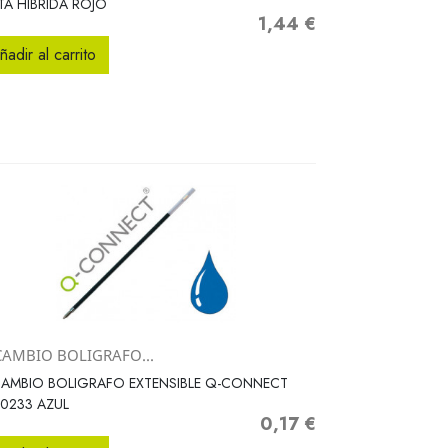
TA HIBRIDA ROJO
1,44 €
Precio
ñadir al carrito
CAMBIO BOLIGRAFO...
Vista rápida

AMBIO BOLIGRAFO EXTENSIBLE Q-CONNECT
0233 AZUL
0,17 €
Precio