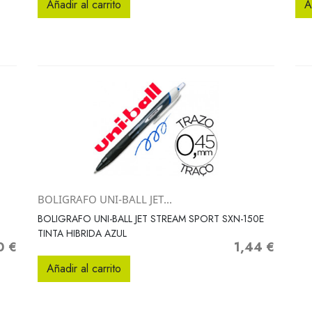
Añadir al carrito
A
BOLIGRAFO UNI-BALL JET...
Vista rápida

BOLIGRAFO UNI-BALL JET STREAM SPORT SXN-150E
TINTA HIBRIDA AZUL
0 €
1,44 €
io
Precio
Añadir al carrito