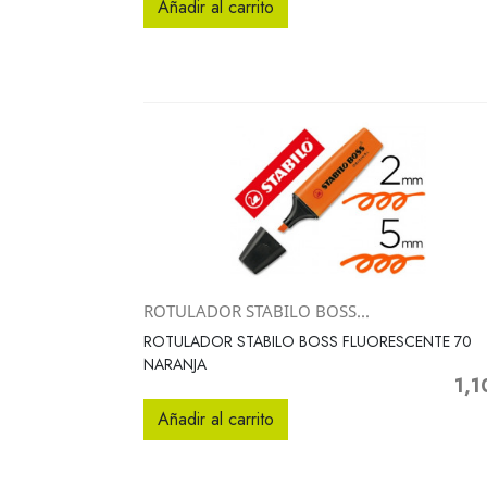
Añadir al carrito
ROTULADOR STABILO BOSS...
Vista rápida

ROTULADOR STABILO BOSS FLUORESCENTE 70
NARANJA
1,1
Prec
Añadir al carrito