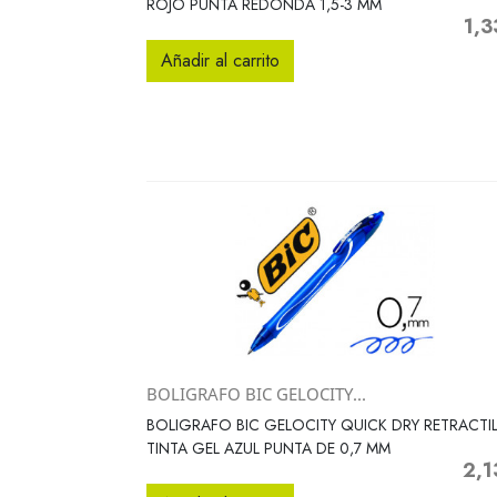
ROJO PUNTA REDONDA 1,5-3 MM
1,3
Prec
Añadir al carrito
BOLIGRAFO BIC GELOCITY...
Vista rápida

BOLIGRAFO BIC GELOCITY QUICK DRY RETRACTI
TINTA GEL AZUL PUNTA DE 0,7 MM
2,1
Preci