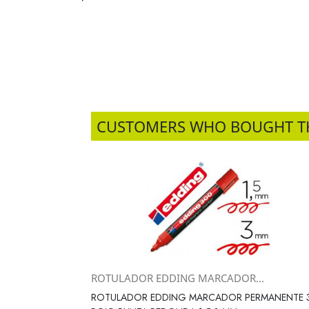
CUSTOMERS WHO BOUGHT T
ROTULADOR EDDING MARCADOR...
Vista rápida

ROTULADOR EDDING MARCADOR PERMANENTE 