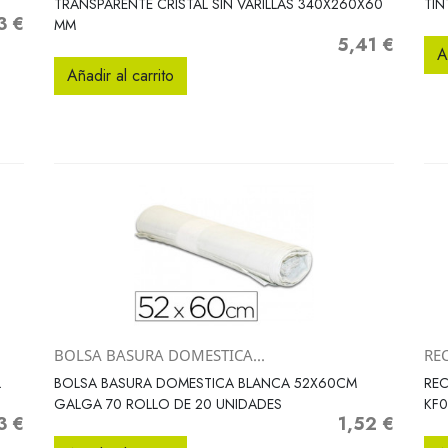
TRANSPARENTE CRISTAL SIN VARILLAS 340X260X60
TIN
3 €
io
MM
5,41 €
Precio
A
Añadir al carrito
BOLSA BASURA DOMESTICA...
RE
Vista rápida

L
BOLSA BASURA DOMESTICA BLANCA 52X60CM
REC
GALGA 70 ROLLO DE 20 UNIDADES
KF0
3 €
1,52 €
o
Precio