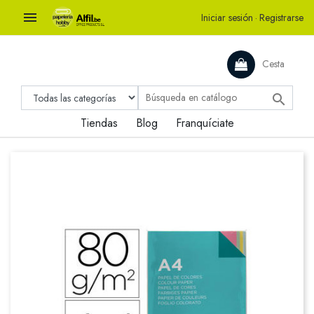

Iniciar sesión
·
Registrarse
Cesta

Tiendas
Blog
Franquíciate