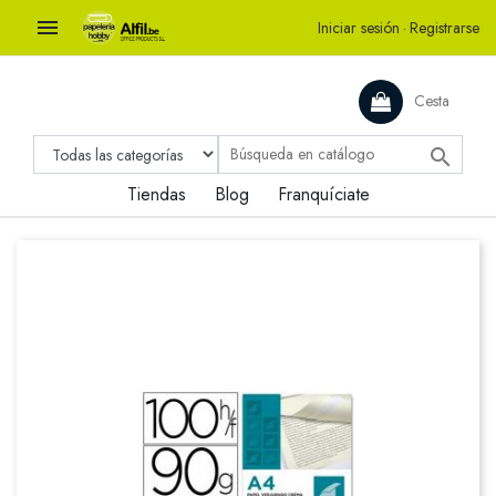

Iniciar sesión
·
Registrarse
Cesta

Tiendas
Blog
Franquíciate