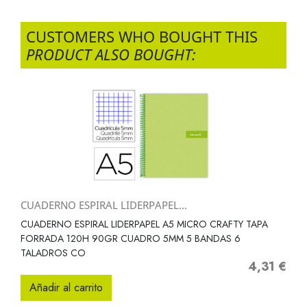
CUSTOMERS WHO BOUGHT THIS
PRODUCT ALSO BOUGHT:
CUADERNO ESPIRAL LIDERPAPEL...
CUADERNO ESPIRAL LIDERPAPEL A5 MICRO CRAFTY TAPA
FORRADA 120H 90GR CUADRO 5MM 5 BANDAS 6
TALADROS CO
4,31 €
Precio
Añadir al carrito