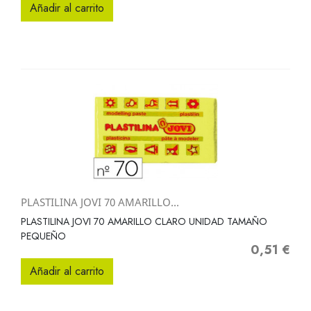
Añadir al carrito
PLASTILINA JOVI 70 AMARILLO...
PLASTILINA JOVI 70 AMARILLO CLARO UNIDAD TAMAÑO
PEQUEÑO
0,51 €
Precio
Añadir al carrito