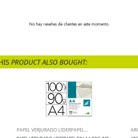
No hay reseñas de clientes en este momento.
HIS
PRODUCT ALSO BOUGHT:
PAPEL VERJURADO LIDERPAPEL...
AR
Vista rápida
