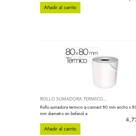
Añadir al carrito
ROLLO SUMADORA TERMICO...
Vista rápida

Rollo sumadora termico q-connect 80 mm ancho x 8
mm diametro sin bisfenol a.
4,7
Preci
Añadir al carrito