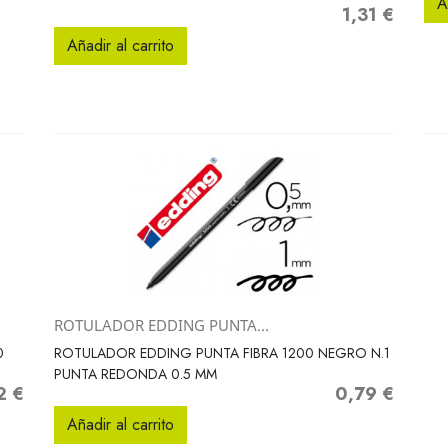
A
1,31 €
Precio
Añadir al carrito
ROTULADOR EDDING PUNTA...
Vista rápida

0
ROTULADOR EDDING PUNTA FIBRA 1200 NEGRO N.1
PUNTA REDONDA 0.5 MM
2 €
0,79 €
o
Precio
Añadir al carrito