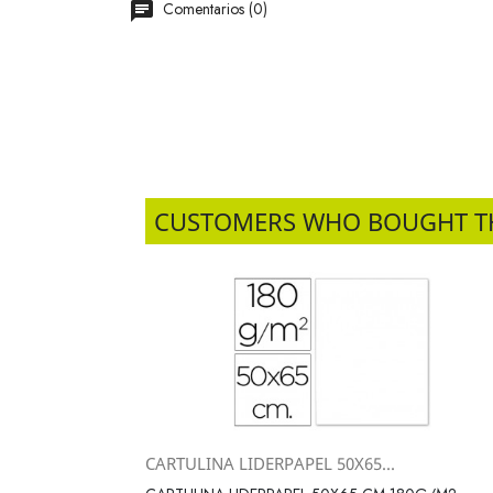
Comentarios (0)
CUSTOMERS WHO BOUGHT T
CARTULINA LIDERPAPEL 50X65...
Vista rápida
