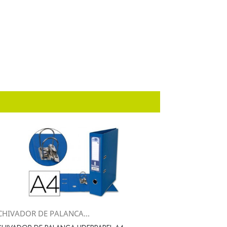
CHIVADOR DE PALANCA...
Vista rápida
