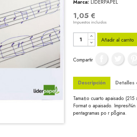
Marca:
LIDERPAPEL
1,05 €
Impuestos incluidos
Añadir al carrito
Compartir
Descripción
Detalles
Tama±o cuarto apaisado (215 
Format o apaisado. Impresi¾n
pentagramas po r pßgina.