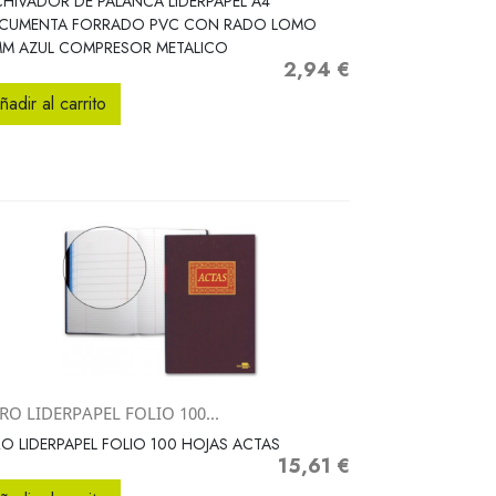
HIVADOR DE PALANCA LIDERPAPEL A4
CUMENTA FORRADO PVC CON RADO LOMO
MM AZUL COMPRESOR METALICO
2,94 €
Precio
ñadir al carrito
RO LIDERPAPEL FOLIO 100...
Vista rápida

RO LIDERPAPEL FOLIO 100 HOJAS ACTAS
15,61 €
Precio