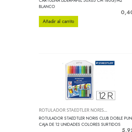
CARTULINA LIDERPAPEL 50X65 CM 180G/M2
BLANCO
0,4
Precio
Añadir al carrito
ROTULADOR STAEDTLER NORIS...
Vista rápida

ROTULADOR STAEDTLER NORIS CLUB DOBLE PU
CAJA DE 12 UNIDADES COLORES SURTIDOS
5,9
Preci