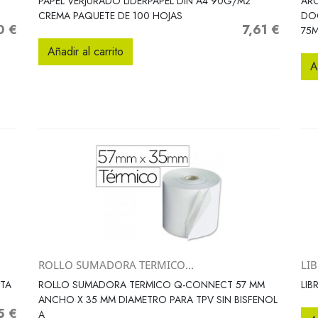
PAPEL VERJURADO LIDERPAPEL DIN A4 90G/M2
ARC
CREMA PAQUETE DE 100 HOJAS
DO
0 €
7,61 €
Precio
75
Añadir al carrito
A
ROLLO SUMADORA TERMICO...
LIB
Vista rápida

NTA
ROLLO SUMADORA TERMICO Q-CONNECT 57 MM
LIB
ANCHO X 35 MM DIAMETRO PARA TPV SIN BISFENOL
5 €
o
A