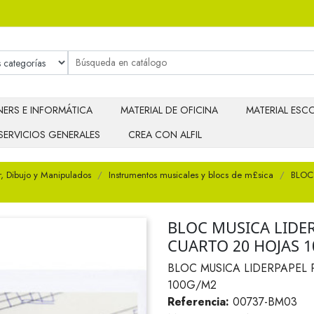
ERS E INFORMÁTICA
MATERIAL DE OFICINA
MATERIAL ESCO
SERVICIOS GENERALES
CREA CON ALFIL
r, Dibujo y Manipulados
Instrumentos musicales y blocs de m£sica
BLOC
BLOC MUSICA LID
CUARTO 20 HOJAS 
BLOC MUSICA LIDERPAPEL
100G/M2
Referencia:
00737-BM03