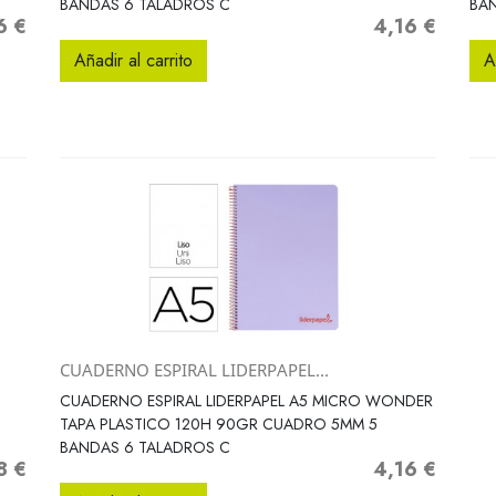
BANDAS 6 TALADROS C
BA
6 €
4,16 €
o
Precio
Añadir al carrito
A
CUADERNO ESPIRAL LIDERPAPEL...
Vista rápida

CUADERNO ESPIRAL LIDERPAPEL A5 MICRO WONDER
TAPA PLASTICO 120H 90GR CUADRO 5MM 5
BANDAS 6 TALADROS C
8 €
4,16 €
o
Precio