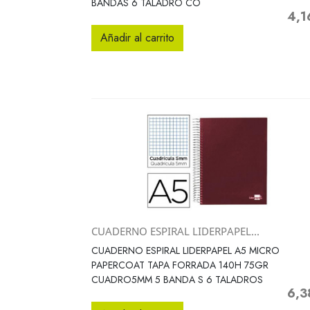
BANDAS 6 TALADRO CO
4,1
Preci
Añadir al carrito
CUADERNO ESPIRAL LIDERPAPEL...
Vista rápida

CUADERNO ESPIRAL LIDERPAPEL A5 MICRO
PAPERCOAT TAPA FORRADA 140H 75GR
CUADRO5MM 5 BANDA S 6 TALADROS
6,3
Preci