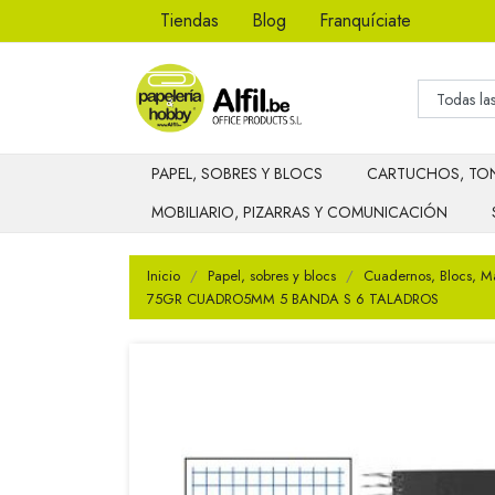
Tiendas
Blog
Franquíciate
PAPEL, SOBRES Y BLOCS
CARTUCHOS, TON
MOBILIARIO, PIZARRAS Y COMUNICACIÓN
Inicio
Papel, sobres y blocs
Cuadernos, Blocs, M
75GR CUADRO5MM 5 BANDA S 6 TALADROS