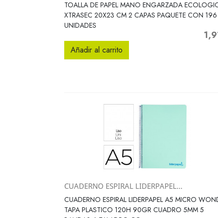
Vista rápida

TOALLA DE PAPEL MANO ENGARZADA ECOLOGI
XTRASEC 20X23 CM 2 CAPAS PAQUETE CON 196
UNIDADES
1,9
Prec
Añadir al carrito
CUADERNO ESPIRAL LIDERPAPEL...
Vista rápida

CUADERNO ESPIRAL LIDERPAPEL A5 MICRO WON
TAPA PLASTICO 120H 90GR CUADRO 5MM 5