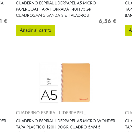
Vista rápida

CA
CUADERNO ESPIRAL LIDERPAPEL A5 MICRO
CUA
PAPERCOAT TAPA FORRADA 140H 75GR
TAP
CUADRO5MM 5 BANDA S 6 TALADROS
BA
1 €
6,56 €
io
Precio
Añadir al carrito
A
CUADERNO ESPIRAL LIDERPAPEL...
CU
Vista rápida

DER
CUADERNO ESPIRAL LIDERPAPEL A5 MICRO WONDER
CUA
TAPA PLASTICO 120H 90GR CUADRO 5MM 5
TAP