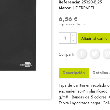
Referencia:
25320-BJ25
Marca:
LIDERPAPEL
6,56 €
Impuestos incluidos
Añadir al carrito
Compartir
Descripción
Detalles
Tapa de cart¾n entrecolado d
enc uadernaci¾n plastificado,
g/m# . Bandas de 5 colores. C
Espira l nylonizada negra. Coil