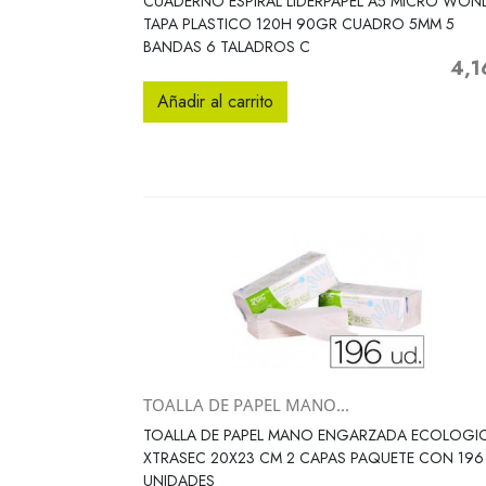
CUADERNO ESPIRAL LIDERPAPEL A5 MICRO WON
TAPA PLASTICO 120H 90GR CUADRO 5MM 5
BANDAS 6 TALADROS C
4,1
Preci
Añadir al carrito
TOALLA DE PAPEL MANO...
Vista rápida

TOALLA DE PAPEL MANO ENGARZADA ECOLOGI
XTRASEC 20X23 CM 2 CAPAS PAQUETE CON 196
UNIDADES