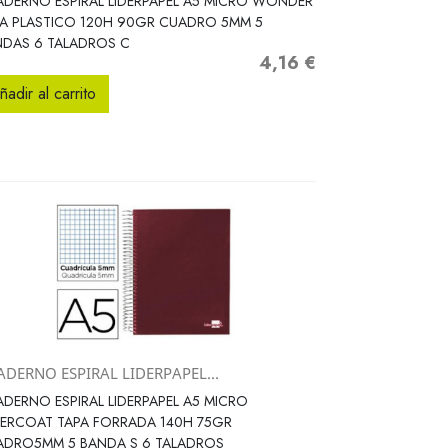
DERNO ESPIRAL LIDERPAPEL A5 MICRO WONDER
A PLASTICO 120H 90GR CUADRO 5MM 5
NDAS 6 TALADROS C
4,16 €
Precio
ñadir al carrito
ADERNO ESPIRAL LIDERPAPEL...
Vista rápida

DERNO ESPIRAL LIDERPAPEL A5 MICRO
ERCOAT TAPA FORRADA 140H 75GR
ADRO5MM 5 BANDA S 6 TALADROS