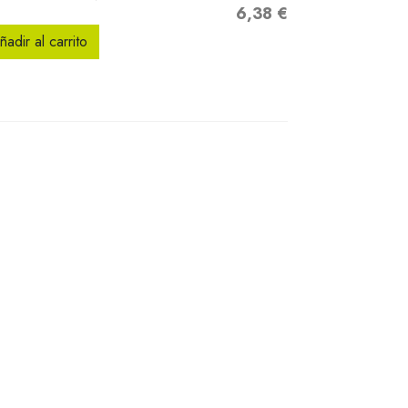
6,38 €
Precio
ñadir al carrito