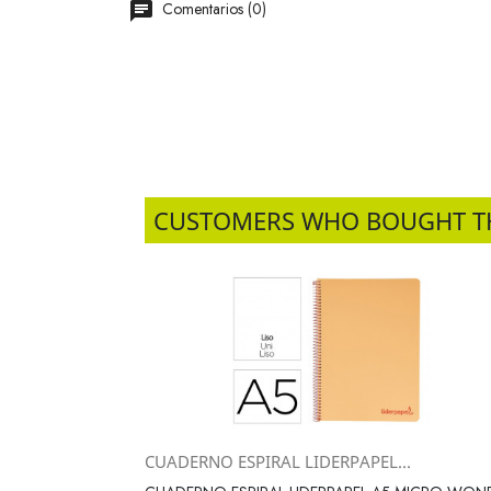
Comentarios (0)
CUSTOMERS WHO BOUGHT T
CUADERNO ESPIRAL LIDERPAPEL...
Vista rápida
