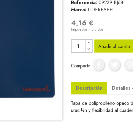
Referencia:
09239-BJ68
Marca:
LIDERPAPEL
4,16 €
Impuestos incluidos
Añadir al carrito
Compartir
Descripción
Detalles
Tapa de polipropileno opaco 
uraci¾n y flexibilidad al cua