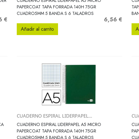
DER
CUADERNO ESPIRAL LIDERPAPEL A5 MICRO
CUA
PAPERCOAT TAPA FORRADA 140H 75GR
TAP
CUADRO5MM 5 BANDA S 6 TALADROS
BA
6 €
6,56 €
o
Precio
Añadir al carrito
A
CUADERNO ESPIRAL LIDERPAPEL...
CU
Vista rápida

CA
CUADERNO ESPIRAL LIDERPAPEL A5 MICRO
CUA
PAPERCOAT TAPA FORRADA 140H 75GR
PAP
CUADRO5MM 5 BANDA S 6 TALADROS
CU