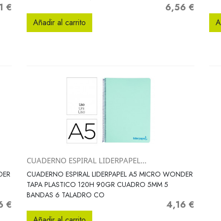
1 €
6,56 €
io
Precio
Añadir al carrito
A
CUADERNO ESPIRAL LIDERPAPEL...
Vista rápida

DER
CUADERNO ESPIRAL LIDERPAPEL A5 MICRO WONDER
TAPA PLASTICO 120H 90GR CUADRO 5MM 5
BANDAS 6 TALADRO CO
6 €
4,16 €
o
Precio
Añadir al carrito