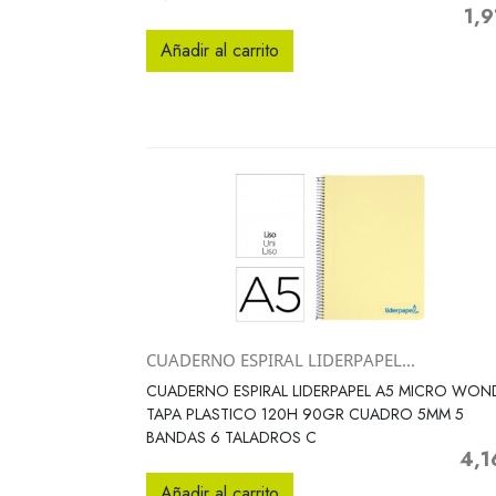
1,9
Prec
Añadir al carrito
CUADERNO ESPIRAL LIDERPAPEL...
Vista rápida

CUADERNO ESPIRAL LIDERPAPEL A5 MICRO WON
TAPA PLASTICO 120H 90GR CUADRO 5MM 5
BANDAS 6 TALADROS C
4,1
Preci
Añadir al carrito