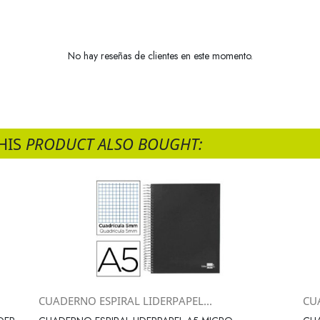
No hay reseñas de clientes en este momento.
HIS
PRODUCT ALSO BOUGHT:
CUADERNO ESPIRAL LIDERPAPEL...
CU
Vista rápida
