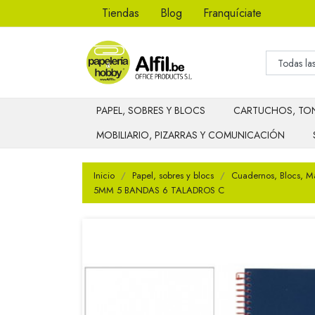
Tiendas
Blog
Franquíciate
PAPEL, SOBRES Y BLOCS
CARTUCHOS, TON
MOBILIARIO, PIZARRAS Y COMUNICACIÓN
Inicio
Papel, sobres y blocs
Cuadernos, Blocs, M
5MM 5 BANDAS 6 TALADROS C