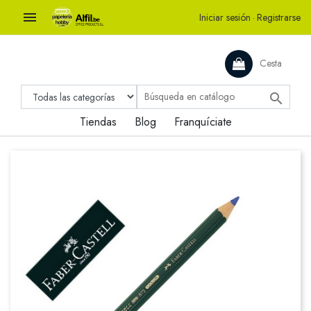

Iniciar sesión
·
Registrarse
Cesta

Tiendas
Blog
Franquíciate