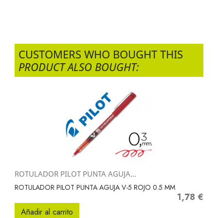
CUSTOMERS WHO BOUGHT THIS
PRODUCT ALSO BOUGHT:
ROTULADOR PILOT PUNTA AGUJA...
ROTULADOR PILOT PUNTA AGUJA V-5 ROJO 0.5 MM
1,78 €
Precio
Añadir al carrito