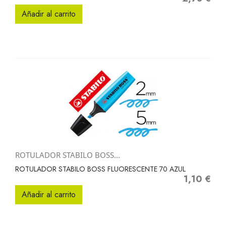
Añadir al carrito
ROTULADOR STABILO BOSS...
ROTULADOR STABILO BOSS FLUORESCENTE 70 AZUL
1,10 €
Precio
Añadir al carrito