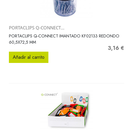
PORTACLIPS Q-CONNECT...
PORTACLIPS Q-CONNECT IMANTADO KF02133 REDONDO
60,5X72,5 MM
3,16 €
Precio
Añadir al carrito