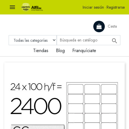

Iniciar sesión
·
Registrarse
Cesta

Tiendas
Blog
Franquíciate