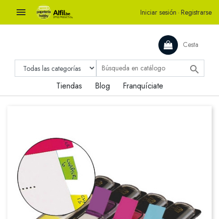

Iniciar sesión
·
Registrarse
Cesta

Tiendas
Blog
Franquíciate