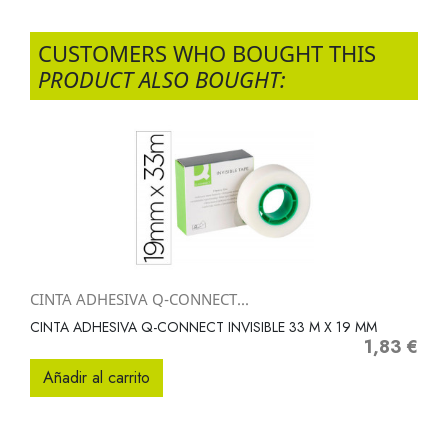
CUSTOMERS WHO BOUGHT THIS
PRODUCT ALSO BOUGHT:
CINTA ADHESIVA Q-CONNECT...
CINTA ADHESIVA Q-CONNECT INVISIBLE 33 M X 19 MM
1,83 €
Precio
Añadir al carrito