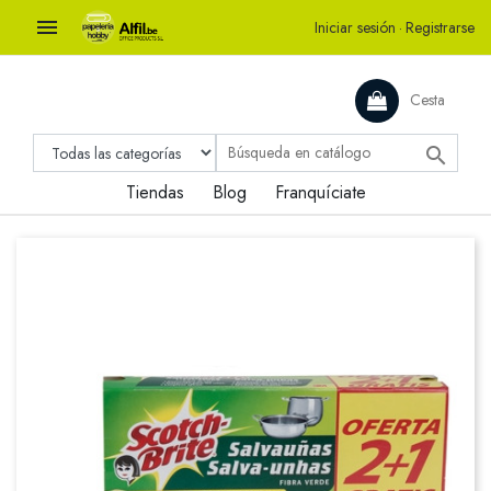

Iniciar sesión
·
Registrarse
Cesta

Tiendas
Blog
Franquíciate