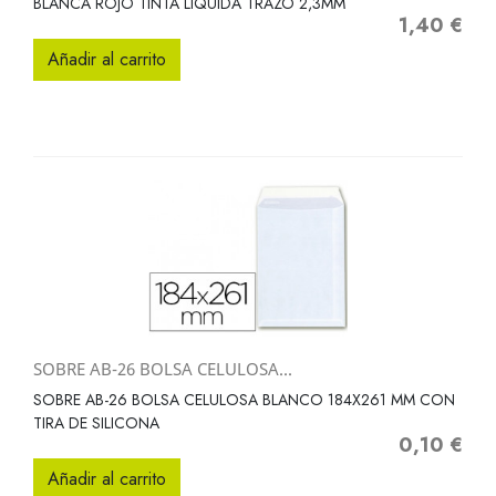
BLANCA ROJO TINTA LIQUIDA TRAZO 2,3MM
1,40 €
Precio
Añadir al carrito
SOBRE AB-26 BOLSA CELULOSA...
SOBRE AB-26 BOLSA CELULOSA BLANCO 184X261 MM CON
TIRA DE SILICONA
0,10 €
Precio
Añadir al carrito