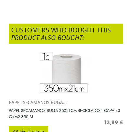
CUSTOMERS WHO BOUGHT THIS
PRODUCT ALSO BOUGHT:
PAPEL SECAMANOS BUGA...
PAPEL SECAMANOS BUGA 35X21CM RECICLADO 1 CAPA 43
G/M2 350 M
13,89 €
Precio
Añadir al carrito