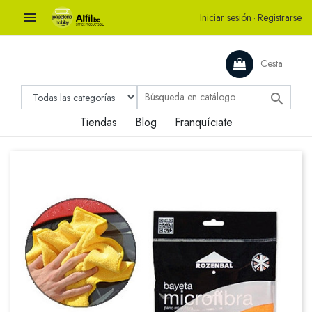

Iniciar sesión
·
Registrarse
Cesta

Tiendas
Blog
Franquíciate