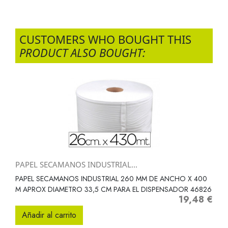
CUSTOMERS WHO BOUGHT THIS
PRODUCT ALSO BOUGHT:
PAPEL SECAMANOS INDUSTRIAL...
PAPEL SECAMANOS INDUSTRIAL 260 MM DE ANCHO X 400
M APROX DIAMETRO 33,5 CM PARA EL DISPENSADOR 46826
19,48 €
Precio
Añadir al carrito