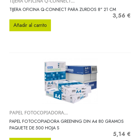
TIJERA OFICINA Q-CONNECT...
TIJERA OFICINA Q-CONNECT PARA ZURDOS 8" 21 CM
3,56 €
Precio
Añadir al carrito
PAPEL FOTOCOPIADORA...
PAPEL FOTOCOPIADORA GREENING DIN A4 80 GRAMOS
PAQUETE DE 500 HOJA S
5,14 €
Precio