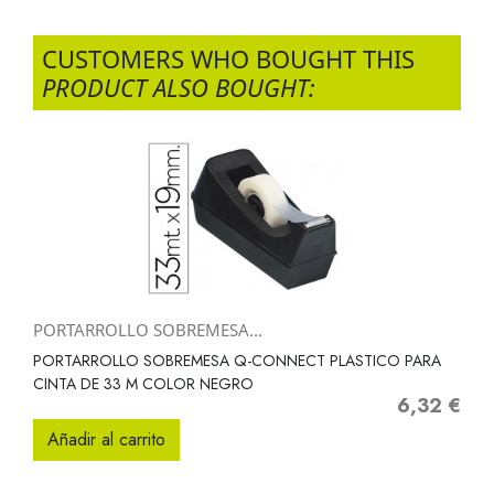
CUSTOMERS WHO BOUGHT THIS
PRODUCT ALSO BOUGHT:
PORTARROLLO SOBREMESA...
PORTARROLLO SOBREMESA Q-CONNECT PLASTICO PARA
CINTA DE 33 M COLOR NEGRO
6,32 €
Precio
Añadir al carrito