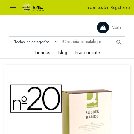

Iniciar sesión
·
Registrarse
Cesta

Tiendas
Blog
Franquíciate