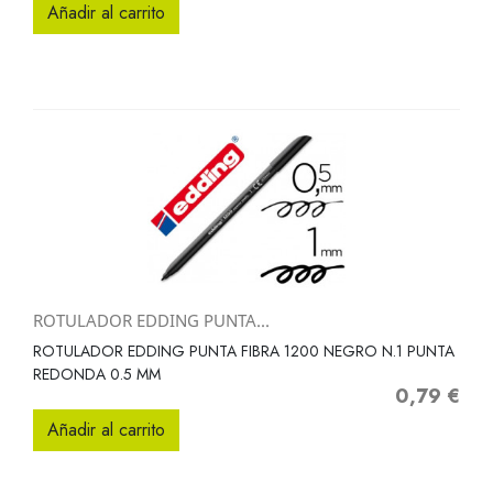
Añadir al carrito
ROTULADOR EDDING PUNTA...
ROTULADOR EDDING PUNTA FIBRA 1200 NEGRO N.1 PUNTA
REDONDA 0.5 MM
0,79 €
Precio
Añadir al carrito