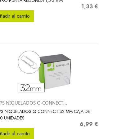
GRO PUNTA REDONDA 1,5-3 MM
1,33 €
Precio
ñadir al carrito
IPS NIQUELADOS Q-CONNECT...
Vista rápida

PS NIQUELADOS Q-CONNECT 32 MM CAJA DE
0 UNIDADES
6,99 €
Precio
ñadir al carrito