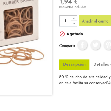
1,94 €
Impuestos incluidos
Añadir al carrito

Agotado
Compartir
Descripción
Detalles
80 % caucho de alta calidad y
en caja facilita su conservaci