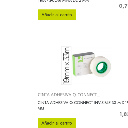
TRIANGULAR MINA DE 2 MM
0,7
Preci
Añadir al carrito
CINTA ADHESIVA Q-CONNECT...
Vista rápida

CINTA ADHESIVA Q-CONNECT INVISIBLE 33 M X 1
MM
1,8
Prec
Añadir al carrito