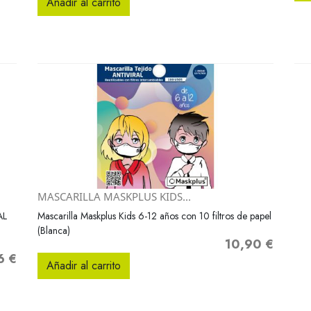
Añadir al carrito
MASCARILLA MASKPLUS KIDS...
Vista rápida

AL
Mascarilla Maskplus Kids 6-12 años con 10 filtros de papel
(Blanca)
10,90 €
Precio
6 €
o
Añadir al carrito