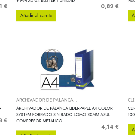
9 MM XD-04 BLISTER 1 UNIDAD
NE
1 €
0,82 €
o
Precio
Añadir al carrito
A
ARCHIVADOR DE PALANCA...
CL
Vista rápida

9
ARCHIVADOR DE PALANCA LIDERPAPEL A4 COLOR
CLI
SYSTEM FORRADO SIN RADO LOMO 80MM AZUL
100
3 €
io
COMPRESOR METALICO
4,14 €
Precio
A