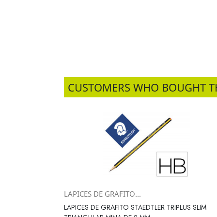
CUSTOMERS WHO BOUGHT T
LAPICES DE GRAFITO...
Vista rápida

LAPICES DE GRAFITO STAEDTLER TRIPLUS SLIM