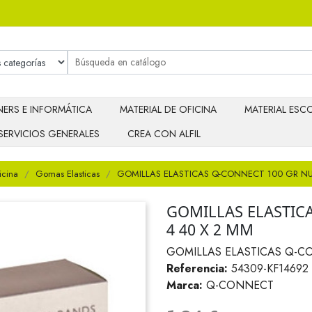
ERS E INFORMÁTICA
MATERIAL DE OFICINA
MATERIAL ESCO
SERVICIOS GENERALES
CREA CON ALFIL
icina
Gomas Elasticas
GOMILLAS ELASTICAS Q-CONNECT 100 GR N
GOMILLAS ELASTIC
4 40 X 2 MM
GOMILLAS ELASTICAS Q-C
Referencia:
54309-KF14692
Marca:
Q-CONNECT