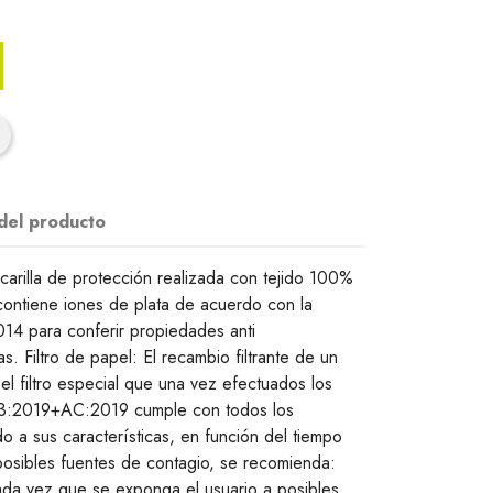
 del producto
scarilla de protección realizada con tejido 100%
ontiene iones de plata de acuerdo con la
 para conferir propiedades anti
as. Filtro de papel: El recambio filtrante de un
el filtro especial que una vez efectuados los
3:2019+AC:2019 cumple con todos los
o a sus características, en función del tiempo
posibles fuentes de contagio, se recomienda:
cada vez que se exponga el usuario a posibles