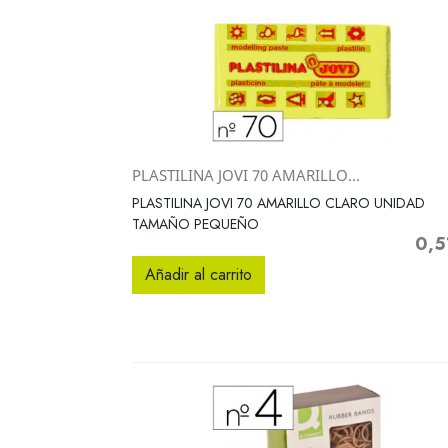
PLASTILINA JOVI 70 AMARILLO...
Vista rápida

PLASTILINA JOVI 70 AMARILLO CLARO UNIDAD
TAMAÑO PEQUEÑO
0,5
Preci
Añadir al carrito