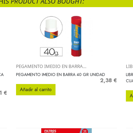
HIS
PRODUCT ALSO BOUGHT:
PEGAMENTO IMEDIO EN BARRA...
LIB
Vista rápida

CA
PEGAMENTO IMEDIO EN BARRA 40 GR UNIDAD
LIB
2,38 €
Precio
CU
Añadir al carrito
1 €
io
A