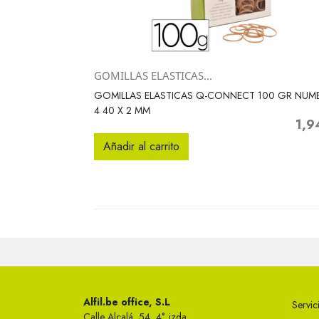
GOMILLAS ELASTICAS...
Vista rápida

GOMILLAS ELASTICAS Q-CONNECT 100 GR NUM
4 40 X 2 MM
1,9
Preci
Añadir al carrito
Alfil.be office, S.L
Servici
Calle Alcalá, 54, 4°, izda.