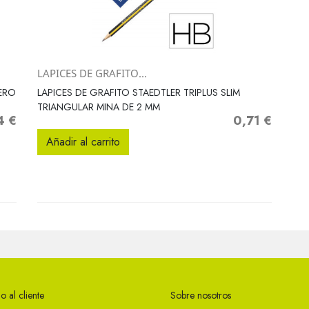
LAPICES DE GRAFITO...
Vista rápida

ERO
LAPICES DE GRAFITO STAEDTLER TRIPLUS SLIM
TRIANGULAR MINA DE 2 MM
4 €
0,71 €
o
Precio
Añadir al carrito
o al cliente
Sobre nosotros