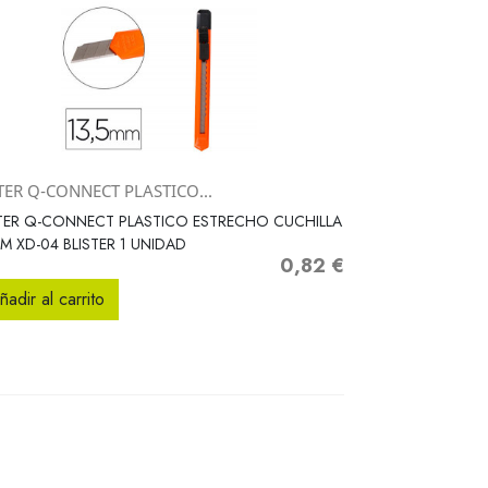
TER Q-CONNECT PLASTICO...
Vista rápida

TER Q-CONNECT PLASTICO ESTRECHO CUCHILLA
M XD-04 BLISTER 1 UNIDAD
0,82 €
Precio
ñadir al carrito