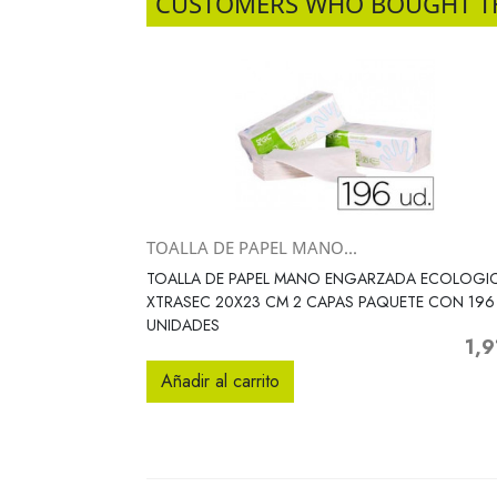
CUSTOMERS WHO BOUGHT T
TOALLA DE PAPEL MANO...
Vista rápida

TOALLA DE PAPEL MANO ENGARZADA ECOLOGI
XTRASEC 20X23 CM 2 CAPAS PAQUETE CON 196
UNIDADES
1,9
Prec
Añadir al carrito