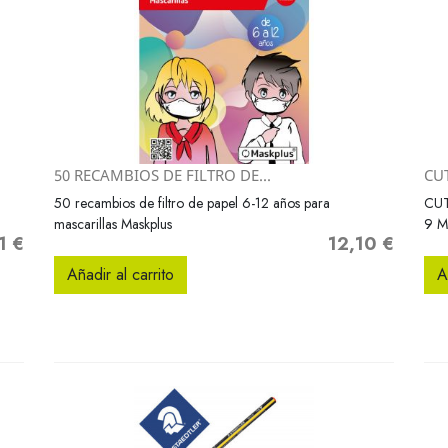
50 RECAMBIOS DE FILTRO DE...
CU
Vista rápida

50 recambios de filtro de papel 6-12 años para
CU
mascarillas Maskplus
9 M
1 €
12,10 €
o
Precio
Añadir al carrito
A