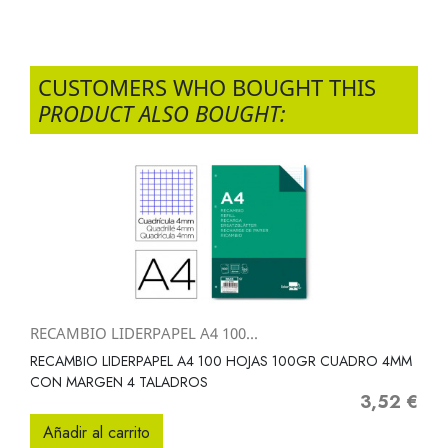
CUSTOMERS WHO BOUGHT THIS
PRODUCT ALSO BOUGHT:
RECAMBIO LIDERPAPEL A4 100...
RECAMBIO LIDERPAPEL A4 100 HOJAS 100GR CUADRO 4MM
CON MARGEN 4 TALADROS
3,52 €
Precio
Añadir al carrito