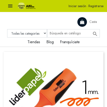

Iniciar sesión
·
Registrarse
Cesta

Tiendas
Blog
Franquíciate