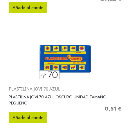
Añadir al carrito
PLASTILINA JOVI 70 AZUL...
PLASTILINA JOVI 70 AZUL OSCURO UNIDAD TAMAÑO
PEQUEÑO
0,51 €
Precio
Añadir al carrito