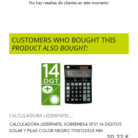
No hay reseñas de clientes en este momento.
CUSTOMERS WHO BOUGHT THIS
PRODUCT ALSO BOUGHT:
CALCULADORA LIDERPAPEL...
CALCULADORA LIDERPAPEL SOBREMESA XF31 14 DIGITOS
SOLAR Y PILAS COLOR NEGRO 170X122X35 MM
20,22 €
Precio