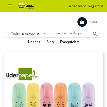

Iniciar sesión
·
Registrarse
Cesta

Tiendas
Blog
Franquíciate