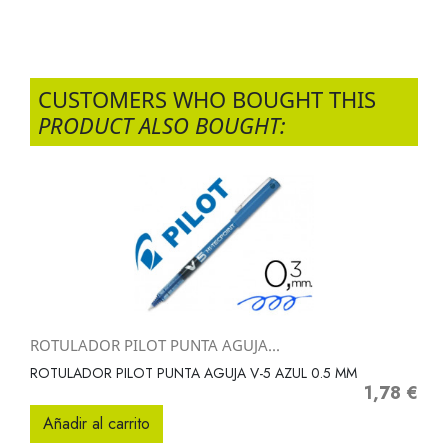
CUSTOMERS WHO BOUGHT THIS
PRODUCT ALSO BOUGHT:
ROTULADOR PILOT PUNTA AGUJA...
ROTULADOR PILOT PUNTA AGUJA V-5 AZUL 0.5 MM
1,78 €
Precio
Añadir al carrito