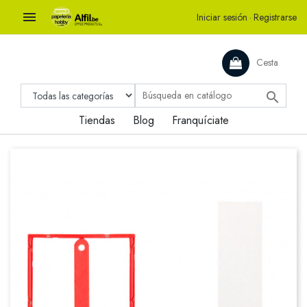

Iniciar sesión
·
Registrarse
Cesta

Tiendas
Blog
Franquíciate