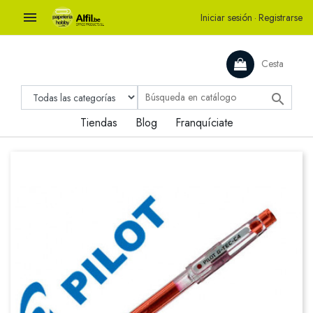

Iniciar sesión
·
Registrarse
Cesta

Tiendas
Blog
Franquíciate