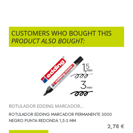
CUSTOMERS WHO BOUGHT THIS
PRODUCT ALSO BOUGHT:
ROTULADOR EDDING MARCADOR...
ROTULADOR EDDING MARCADOR PERMANENTE 3000
NEGRO PUNTA REDONDA 1,5-3 MM
2,78 €
Precio