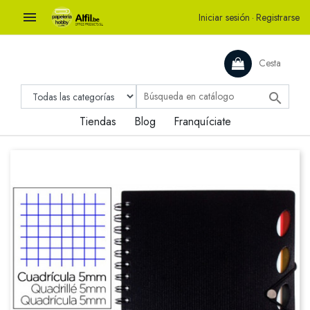

Iniciar sesión
·
Registrarse
Cesta

Tiendas
Blog
Franquíciate