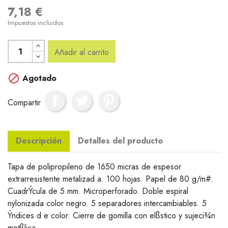
7,18 €
Impuestos incluidos
Añadir al carrito

Agotado
Compartir
Descripción
Detalles del producto
Tapa de polipropileno de 1650 micras de espesor
extrarresistente metalizad a. 100 hojas. Papel de 80 g/m#.
CuadrÝcula de 5 mm. Microperforado. Doble espiral
nylonizada color negro. 5 separadores intercambiables. 5
Ýndices d e color. Cierre de gomilla con elßstico y sujeci¾n
metßlica.