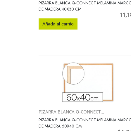
Vista rápida

PIZARRA BLANCA Q-CONNECT MELAMINA MARC
DE MADERA 40X30 CM
11,1
Precio
Añadir al carrito
PIZARRA BLANCA Q-CONNECT...
Vista rápida

PIZARRA BLANCA Q-CONNECT MELAMINA MARC
DE MADERA 60X40 CM