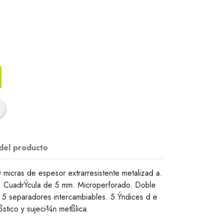
 del producto
micras de espesor extrarresistente metalizad a.
 CuadrÝcula de 5 mm. Microperforado. Doble
. 5 separadores intercambiables. 5 Ýndices d e
ßstico y sujeci¾n metßlica.