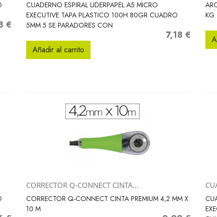
Vista rápida

O
CUADERNO ESPIRAL LIDERPAPEL A5 MICRO
ARC
EXECUTIVE TAPA PLASTICO 100H 80GR CUADRO
KG
8 €
5MM 5 SE PARADORES CON
7,18 €
Precio
A
Añadir al carrito
CORRECTOR Q-CONNECT CINTA...
CU
Vista rápida

O
CORRECTOR Q-CONNECT CINTA PREMIUM 4,2 MM X
CUA
10 M
EXE