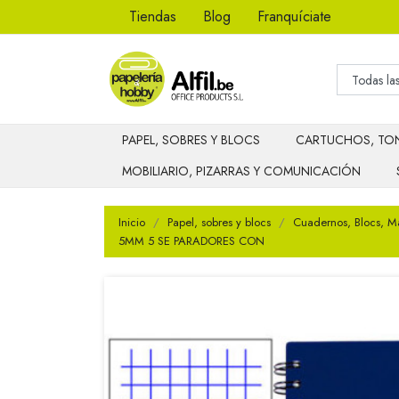
Tiendas
Blog
Franquíciate
PAPEL, SOBRES Y BLOCS
CARTUCHOS, TON
MOBILIARIO, PIZARRAS Y COMUNICACIÓN
Inicio
Papel, sobres y blocs
Cuadernos, Blocs, M
5MM 5 SE PARADORES CON