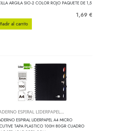
Vista rápida

ILLA ARGILA SIO-2 COLOR ROJO PAQUETE DE 1,5
1,69 €
Precio
ñadir al carrito
ADERNO ESPIRAL LIDERPAPEL...
Vista rápida

DERNO ESPIRAL LIDERPAPEL A4 MICRO
CUTIVE TAPA PLASTICO 100H 80GR CUADRO