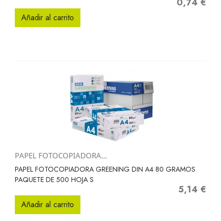
0,74 €
Precio
Añadir al carrito
PAPEL FOTOCOPIADORA...
PAPEL FOTOCOPIADORA GREENING DIN A4 80 GRAMOS
PAQUETE DE 500 HOJA S
5,14 €
Precio
Añadir al carrito