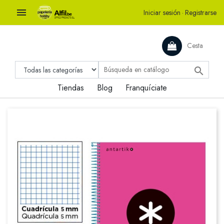

Iniciar sesión
·
Registrarse
Cesta

Tiendas
Blog
Franquíciate