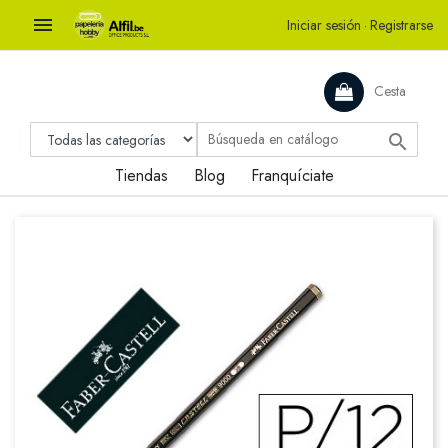

Iniciar sesión
·
Registrarse
Cesta

Tiendas
Blog
Franquíciate