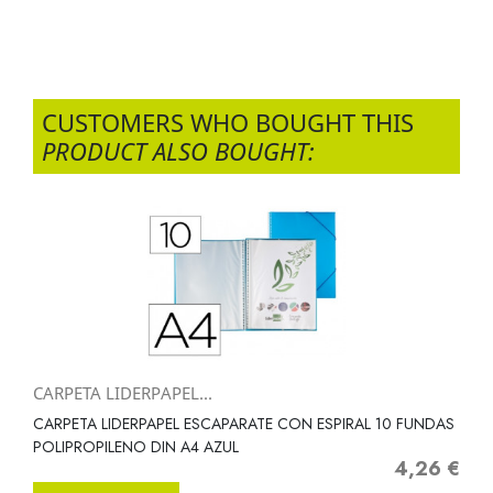
CUSTOMERS WHO BOUGHT THIS
PRODUCT ALSO BOUGHT:
CARPETA LIDERPAPEL...
CARPETA LIDERPAPEL ESCAPARATE CON ESPIRAL 10 FUNDAS
POLIPROPILENO DIN A4 AZUL
4,26 €
Precio