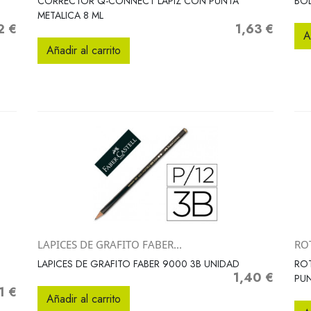
CORRECTOR Q-CONNECT LAPIZ CON PUNTA
BOL
METALICA 8 ML
2 €
1,63 €
o
Precio
A
Añadir al carrito
LAPICES DE GRAFITO FABER...
RO
Vista rápida

LAPICES DE GRAFITO FABER 9000 3B UNIDAD
RO
1,40 €
Precio
PUN
1 €
o
Añadir al carrito