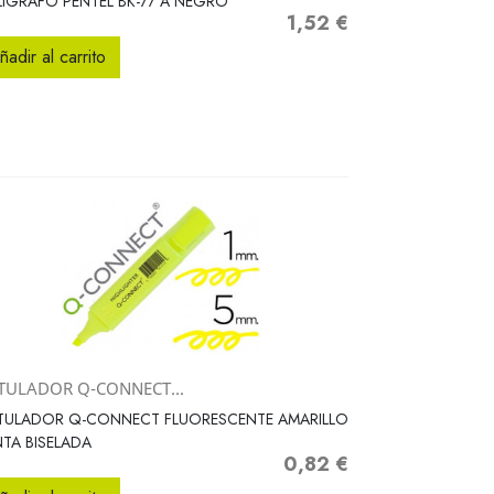
IGRAFO PENTEL BK-77 A NEGRO
1,52 €
Precio
ñadir al carrito
TULADOR Q-CONNECT...
Vista rápida

TULADOR Q-CONNECT FLUORESCENTE AMARILLO
TA BISELADA
0,82 €
Precio