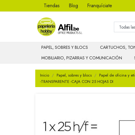
Tiendas
Blog
Franquíciate
PAPEL, SOBRES Y BLOCS
CARTUCHOS, TON
MOBILIARIO, PIZARRAS Y COMUNICACIÓN
Inicio
Papel, sobres y blocs
Papel de oficina y et
-TRANSPARENTE -CAJA CON 25 HOJAS DI