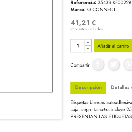
Referencia:
35438-KF00228
Marca:
Q-CONNECT
41,21 €
Impuestos incluidos
Añadir al carrito
Compartir
Descripción
Detalles
Etiquetas blancas autoadhesiv
caja, seg·n tama±o, incluye 
PRESENTAN LAS ETIQUETAS