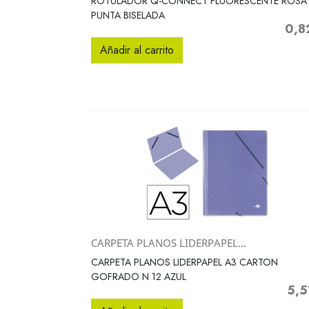
ROTULADOR Q-CONNECT FLUORESCENTE ROSA
PUNTA BISELADA
0,8
Preci
Añadir al carrito
CARPETA PLANOS LIDERPAPEL...
Vista rápida

CARPETA PLANOS LIDERPAPEL A3 CARTON
GOFRADO N 12 AZUL
5,5
Preci