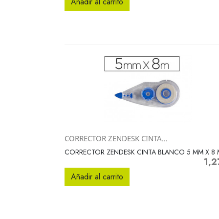
Añadir al carrito
CORRECTOR ZENDESK CINTA...
Vista rápida

CORRECTOR ZENDESK CINTA BLANCO 5 MM X 8 
1,2
Preci
Añadir al carrito