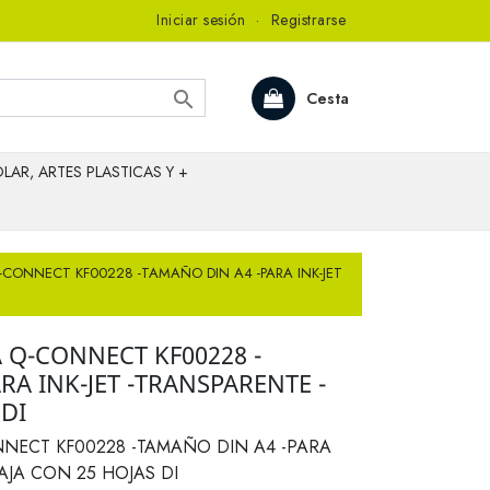
Iniciar sesión
·
Registrarse

Cesta
LAR, ARTES PLASTICAS Y +
-CONNECT KF00228 -TAMAÑO DIN A4 -PARA INK-JET
 Q-CONNECT KF00228 -
RA INK-JET -TRANSPARENTE -
 DI
NNECT KF00228 -TAMAÑO DIN A4 -PARA
AJA CON 25 HOJAS DI