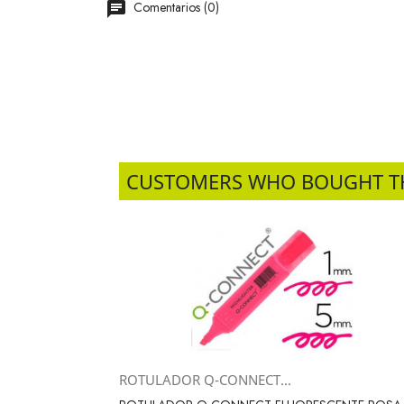
Comentarios (0)
CUSTOMERS WHO BOUGHT T
ROTULADOR Q-CONNECT...
Vista rápida
