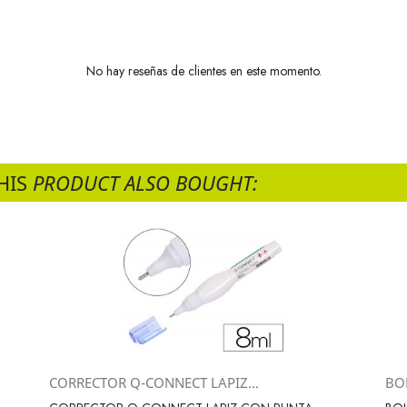
No hay reseñas de clientes en este momento.
HIS
PRODUCT ALSO BOUGHT:
CORRECTOR Q-CONNECT LAPIZ...
BO
Vista rápida
