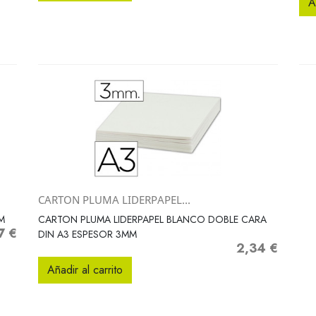
A
CARTON PLUMA LIDERPAPEL...
Vista rápida

M
CARTON PLUMA LIDERPAPEL BLANCO DOBLE CARA
7 €
o
DIN A3 ESPESOR 3MM
2,34 €
Precio
Añadir al carrito