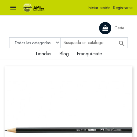

Iniciar sesión
·
Registrarse
Cesta

Tiendas
Blog
Franquíciate