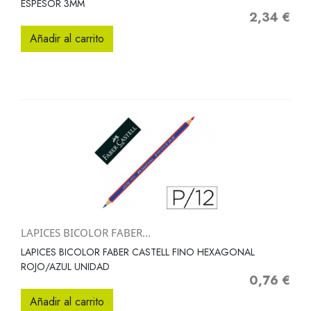
ESPESOR 3MM
2,34 €
Precio
Añadir al carrito
LAPICES BICOLOR FABER...
LAPICES BICOLOR FABER CASTELL FINO HEXAGONAL
ROJO/AZUL UNIDAD
0,76 €
Precio
Añadir al carrito