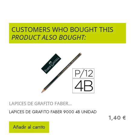
CUSTOMERS WHO BOUGHT THIS
PRODUCT ALSO BOUGHT:
LAPICES DE GRAFITO FABER...
LAPICES DE GRAFITO FABER 9000 4B UNIDAD
1,40 €
Precio
Añadir al carrito