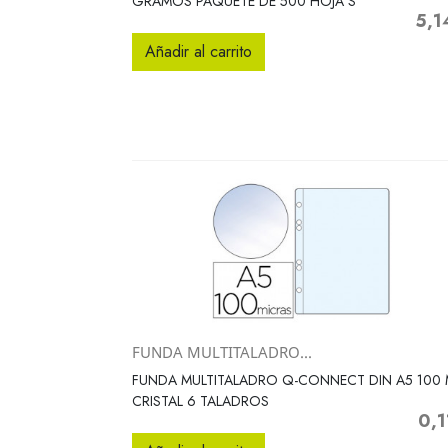
GRAMOS PAQUETE DE 500 HOJA S
5,1
Preci
Añadir al carrito
FUNDA MULTITALADRO...
Vista rápida

FUNDA MULTITALADRO Q-CONNECT DIN A5 100
CRISTAL 6 TALADROS
0,1
Prec