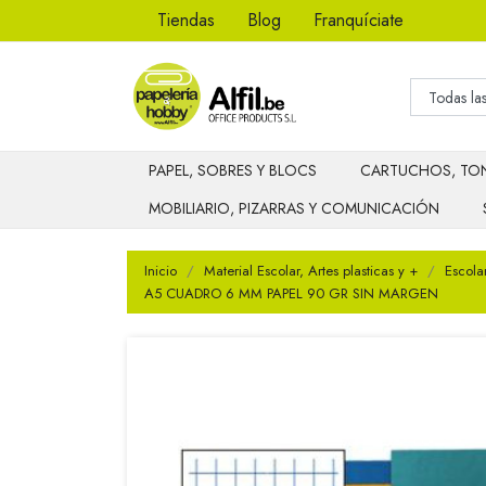
Tiendas
Blog
Franquíciate
PAPEL, SOBRES Y BLOCS
CARTUCHOS, TON
MOBILIARIO, PIZARRAS Y COMUNICACIÓN
Inicio
Material Escolar, Artes plasticas y +
Escola
A5 CUADRO 6 MM PAPEL 90 GR SIN MARGEN