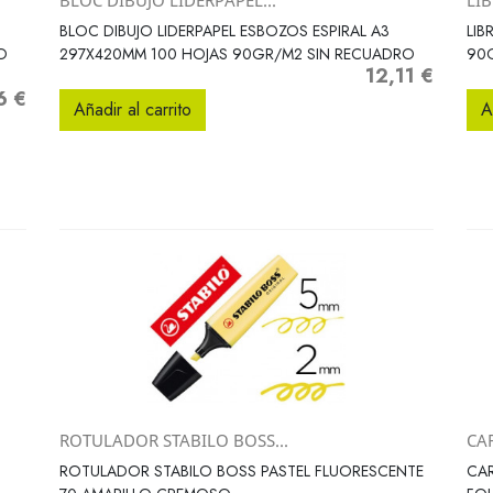
BLOC DIBUJO LIDERPAPEL...
LIB
Vista rápida

BLOC DIBUJO LIDERPAPEL ESBOZOS ESPIRAL A3
LIB
O
297X420MM 100 HOJAS 90GR/M2 SIN RECUADRO
90
12,11 €
Precio
6 €
o
Añadir al carrito
A
ROTULADOR STABILO BOSS...
CAR
Vista rápida

ROTULADOR STABILO BOSS PASTEL FLUORESCENTE
CAR