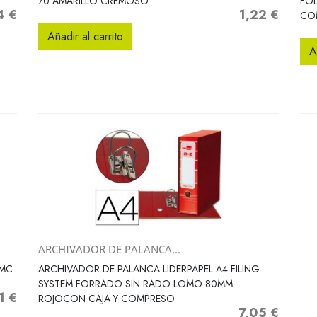
70 AMARILLO CREMOSO
FO
4 €
1,22 €
o
Precio
CO
Añadir al carrito
A
ARCHIVADOR DE PALANCA...
Vista rápida

 MC
ARCHIVADOR DE PALANCA LIDERPAPEL A4 FILING
SYSTEM FORRADO SIN RADO LOMO 80MM
1 €
io
ROJOCON CAJA Y COMPRESO
7,05 €
Precio