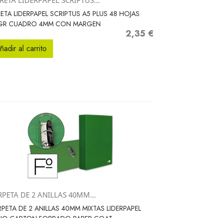
RETA LIDERPAPEL SCRIPTUS...
Vista rápida

RETA LIDERPAPEL SCRIPTUS A5 PLUS 48 HOJAS
GR CUADRO 4MM CON MARGEN
2,35 €
Precio
ñadir al carrito
PETA DE 2 ANILLAS 40MM...
Vista rápida

PETA DE 2 ANILLAS 40MM MIXTAS LIDERPAPEL