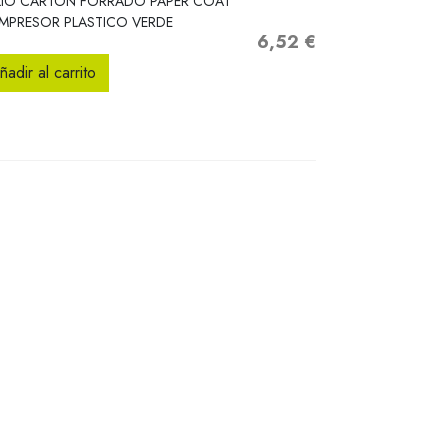
LIO CARTON FORRADO PAPER COAT
MPRESOR PLASTICO VERDE
6,52 €
Precio
ñadir al carrito