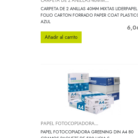
CARPETA DE 2 ANILLAS 40MM...
Vista rápida

CARPETA DE 2 ANILLAS 40MM MIXTAS LIDERPAPEL
FOLIO CARTON FORRADO PAPER COAT PLASTIC
AZUL
6,0
Preci
Añadir al carrito
PAPEL FOTOCOPIADORA...
Vista rápida

PAPEL FOTOCOPIADORA GREENING DIN A4 80