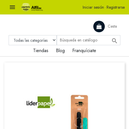

Iniciar sesión
·
Registrarse
Cesta

Tiendas
Blog
Franquíciate